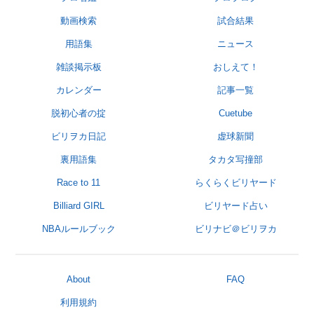
動画検索
試合結果
用語集
ニュース
雑談掲示板
おしえて！
カレンダー
記事一覧
脱初心者の掟
Cuetube
ビリヲカ日記
虚球新聞
裏用語集
タカタ写撞部
Race to 11
らくらくビリヤード
Billiard GIRL
ビリヤード占い
NBAルールブック
ビリナビ＠ビリヲカ
About
FAQ
利用規約