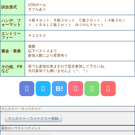
US9ボール
試合形式
ダブルあり
Ａ級４セット、Ｂ級３セット、Ｃ級２セット、ＬＡ級３セッ
ハンデ、フ
ォーマット
ト、ＬＢ＆ＬＣ級２セット ゆうやん５セット
エントリー
￥２０００
フィー
優勝
賞金・章典
以下ベスト４まで
参加人数により変更有り
誰でも参加出来ますので是非参加して下さいね。
その他、PR
など
当日参加でも構いませんよ（＾。＾）
B!
マンスリー・ウィークリー
マンスリー・ウィークリー登録
最近のハウストーナメント