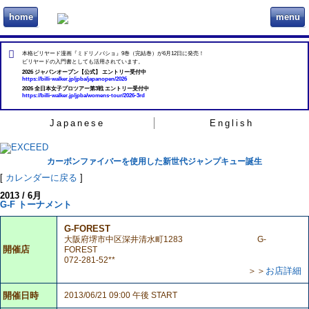
home
menu
ビリヲカ
本格ビリヤード漫画『ミドリノバショ』9巻（完結巻）が6月12日に発売！
ビリヤードの入門書としても活用されています。
2026 ジャパンオープン【公式】 エントリー受付中
https://billi-walker.jp/jpba/japanopen/2026
2026 全日本女子プロツアー第3戦 エントリー受付中
https://billi-walker.jp/jpba/womens-tour/2026-3rd
Japanese
English
カーボンファイバーを使用した新世代ジャンプキュー誕生
[
カレンダーに戻る
]
2013 / 6月
G-F トーナメント
G-FOREST
大阪府堺市中区深井清水町1283 G-
開催店
FOREST
072-281-52**
＞＞
お店詳細
開催日時
2013/06/21 09:00 午後 START