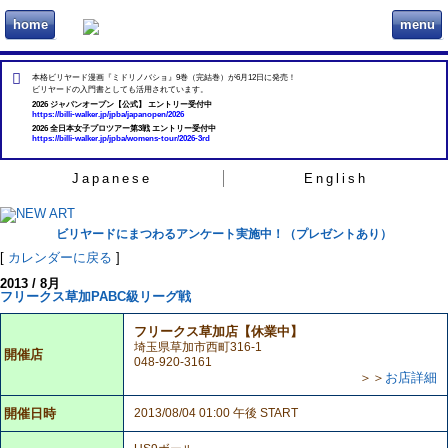
home
menu
ビリヲカ
本格ビリヤード漫画『ミドリノバショ』9巻（完結巻）が6月12日に発売！
ビリヤードの入門書としても活用されています。
2026 ジャパンオープン【公式】 エントリー受付中
https://billi-walker.jp/jpba/japanopen/2026
2026 全日本女子プロツアー第3戦 エントリー受付中
https://billi-walker.jp/jpba/womens-tour/2026-3rd
Japanese
English
ビリヤードにまつわるアンケート実施中！（プレゼントあり）
[
カレンダーに戻る
]
2013 / 8月
フリークス草加PABC級リーグ戦
フリークス草加店【休業中】
埼玉県草加市西町316-1
開催店
048-920-3161
＞＞
お店詳細
開催日時
2013/08/04 01:00 午後 START