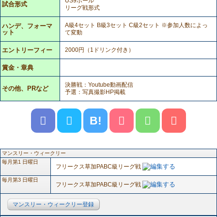
US9ボール
試合形式
リーグ戦形式
A級4セット B級3セット C級2セット ※参加人数によっ
ハンデ、フォーマ
ット
て変動
エントリーフィー
2000円（1ドリンク付き）
賞金・章典
決勝戦：Youtube動画配信
その他、PRなど
予選：写真撮影HP掲載
B!
マンスリー・ウィークリー
毎月第1 日曜日
フリークス草加PABC級リーグ戦
毎月第3 日曜日
フリークス草加PABC級リーグ戦
マンスリー・ウィークリー登録