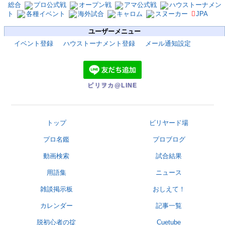
総合
プロ公式戦
オープン戦
アマ公式戦
ハウストーナメン
ト
各種イベント
海外試合
キャロム
スヌーカー
JPA
ユーザーメニュー
イベント登録
ハウストーナメント登録
メール通知設定
ビリヲカ@LINE
トップ
ビリヤード場
プロ名鑑
プロブログ
動画検索
試合結果
用語集
ニュース
雑談掲示板
おしえて！
カレンダー
記事一覧
脱初心者の掟
Cuetube