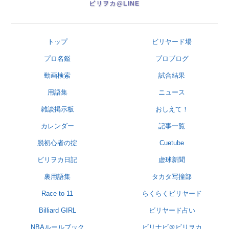
ビリヲカ@LINE
トップ
ビリヤード場
プロ名鑑
プロブログ
動画検索
試合結果
用語集
ニュース
雑談掲示板
おしえて！
カレンダー
記事一覧
脱初心者の掟
Cuetube
ビリヲカ日記
虚球新聞
裏用語集
タカタ写撞部
Race to 11
らくらくビリヤード
Billiard GIRL
ビリヤード占い
NBAルールブック
ビリナビ＠ビリヲカ