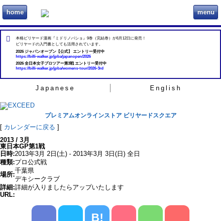
home
menu
ビリヲカ
本格ビリヤード漫画『ミドリノバショ』9巻（完結巻）が6月12日に発売！
ビリヤードの入門書としても活用されています。
2026 ジャパンオープン【公式】 エントリー受付中
https://billi-walker.jp/jpba/japanopen/2026
2026 全日本女子プロツアー第3戦 エントリー受付中
https://billi-walker.jp/jpba/womens-tour/2026-3rd
Japanese
English
プレミアムオンラインストア ビリヤードスクエア
[
カレンダーに戻る
]
2013 / 3月
東日本GP第1戦
日時:
2013年3月 2日(土) - 2013年3月 3日(日) 全日
種類:
プロ公式戦
千葉県
場所:
デキシークラブ
詳細:
詳細が入りましたらアップいたします
URL:
B!