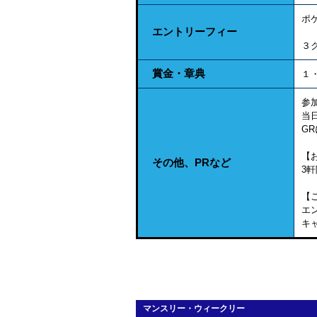
ポ
エントリーフィー
３
賞金・章典
１
参
当日
G
【
その他、PRなど
3軒
【
エ
キ
マンスリー・ウィークリー