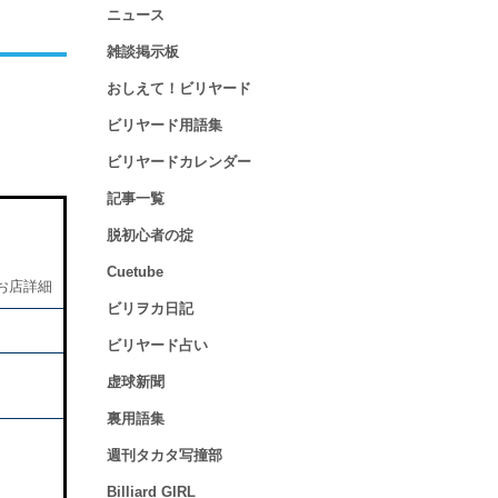
ニュース
雑談掲示板
おしえて！ビリヤード
ビリヤード用語集
ビリヤードカレンダー
記事一覧
脱初心者の掟
Cuetube
お店詳細
ビリヲカ日記
ビリヤード占い
虚球新聞
裏用語集
週刊タカタ写撞部
Billiard GIRL