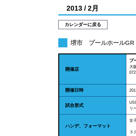
2013 / 2月
カレンダーに戻る
堺市 プールホールGR
プ
大阪
開催店
072
開催日時
20
US
試合形式
リ
女子
ハンデ、フォーマット
３