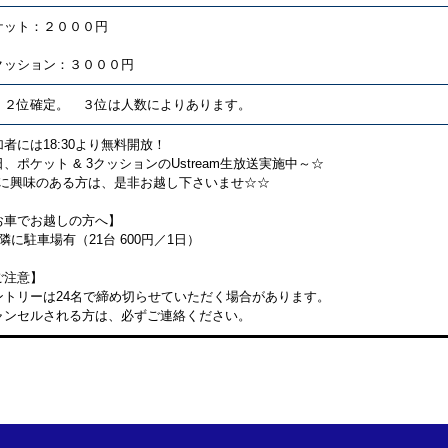
ケット：２０００円
クッション：３０００円
・２位確定。 ３位は人数によりあります。
加者には18:30より無料開放！
、ポケット & 3クッションのUstream生放送実施中～☆
Rに興味のある方は、是非お越し下さいませ☆☆
お車でお越しの方へ】
隣に駐車場有（21台 600円／1日）
ご注意】
ントリーは24名で締め切らせていただく場合があります。
ャンセルされる方は、必ずご連絡ください。