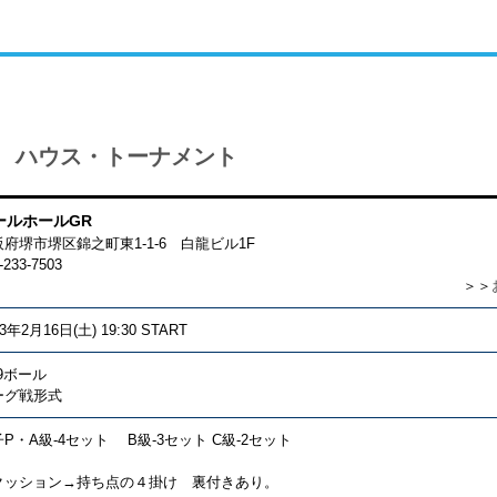
 ハウス・トーナメント
ールホールGR
府堺市堺区錦之町東1-1-6 白龍ビル1F
-233-7503
＞＞
13年2月16日(土) 19:30 START
9ボール
ーグ戦形式
P・A級-4セット B級-3セット C級-2セット
クッション→持ち点の４掛け 裏付きあり。