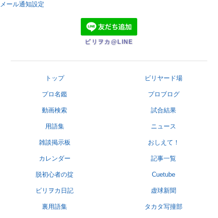
メール通知設定
ビリヲカ@LINE
トップ
ビリヤード場
プロ名鑑
プロブログ
動画検索
試合結果
用語集
ニュース
雑談掲示板
おしえて！
カレンダー
記事一覧
脱初心者の掟
Cuetube
ビリヲカ日記
虚球新聞
裏用語集
タカタ写撞部