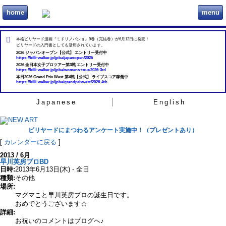
home
menu
ビリヲカ
本格ビリヤード漫画『ミドリノバショ』9巻（完結巻）が6月12日に発売！
ビリヤードの入門書としても活用されています。
2026 ジャパンオープン【公式】 エントリー受付中
https://billi-walker.jp/jpba/japanopen/2026
2026 全日本女子プロツアー第3戦 エントリー受付中
https://billi-walker.jp/jpba/womens-tour/2026-3rd
本日2026 Grand Prix West 第4戦【公式】 ライブスコア稼働中
https://billi-walker.jp/jpba/grandprixwest/2026-4th
Japanese
English
ビリヤードにまつわるアンケート実施中！（プレゼントあり）
[
カレンダーに戻る
]
2013 / 6月
早川英房プロBD
日時:
2013年6月13日(木) - 全日
種類:
その他
場所:
マグマこと早川英房プロの誕生日です。
おめでとうございます☆
詳細:
お祝いのコメントはブログへ♪