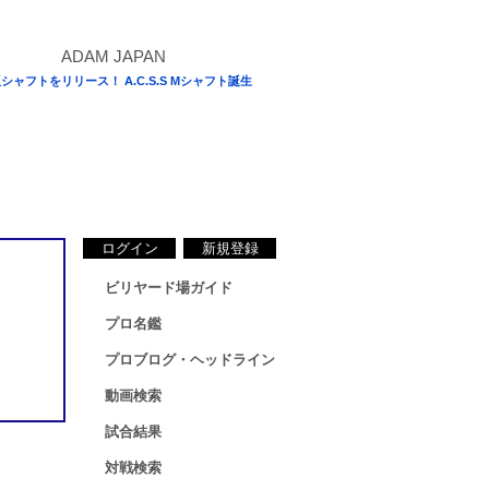
シャフトをリリース！ A.C.S.S Mシャフト誕生
ログイン
新規登録
ビリヤード場ガイド
プロ名鑑
プロブログ・ヘッドライン
動画検索
試合結果
対戦検索