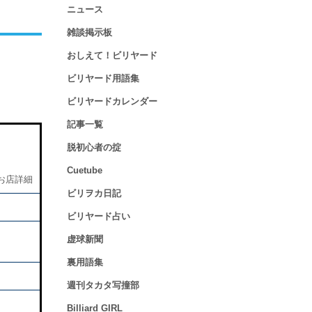
ニュース
雑談掲示板
おしえて！ビリヤード
ビリヤード用語集
ビリヤードカレンダー
記事一覧
脱初心者の掟
Cuetube
お店詳細
ビリヲカ日記
ビリヤード占い
虚球新聞
裏用語集
週刊タカタ写撞部
Billiard GIRL