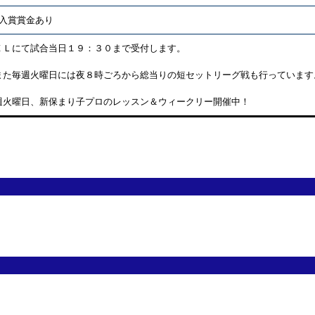
位入賞賞金あり
ＥＬにて試合当日１９：３０まで受付します。
また毎週火曜日には夜８時ごろから総当りの短セットリーグ戦も行っています
週火曜日、新保まり子プロのレッスン＆ウィークリー開催中！