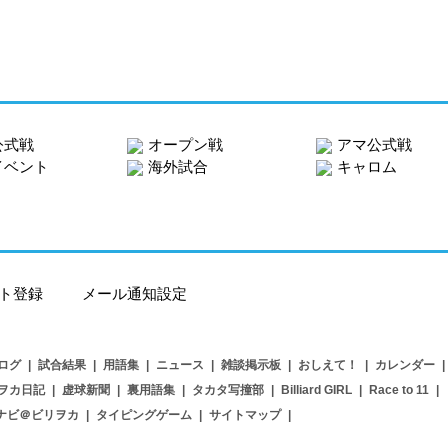
公式戦
オープン戦
アマ公式戦
イベント
海外試合
キャロム
ト登録
メール通知設定
ログ
|
試合結果
|
用語集
|
ニュース
|
雑談掲示板
|
おしえて！
|
カレンダー
|
ヲカ日記
|
虚球新聞
|
裏用語集
|
タカタ写撞部
|
Billiard GIRL
|
Race to 11
|
ナビ＠ビリヲカ
|
タイピングゲーム
|
サイトマップ
|