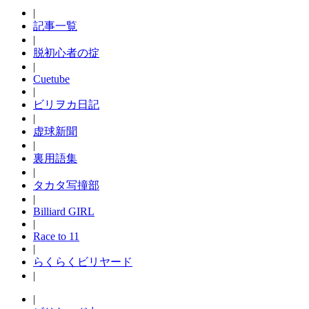
|
記事一覧
|
脱初心者の掟
|
Cuetube
|
ビリヲカ日記
|
虚球新聞
|
裏用語集
|
タカタ写撞部
|
Billiard GIRL
|
Race to 11
|
らくらくビリヤード
|
|