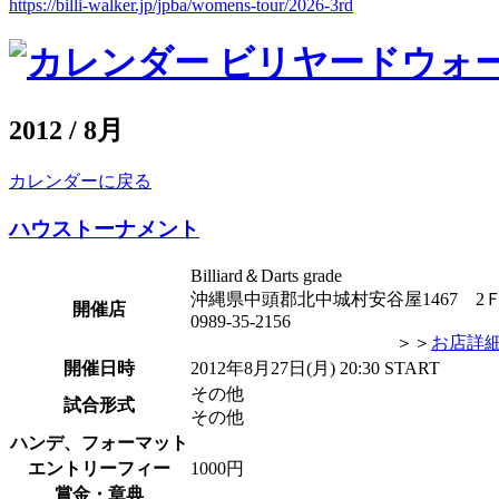
https://billi-walker.jp/jpba/womens-tour/2026-3rd
2012 / 8月
カレンダーに戻る
ハウストーナメント
Billiard＆Darts grade
沖縄県中頭郡北中城村安谷屋1467 2
開催店
0989-35-2156
＞＞
お店詳
開催日時
2012年8月27日(月) 20:30 START
その他
試合形式
その他
ハンデ、フォーマット
エントリーフィー
1000円
賞金・章典