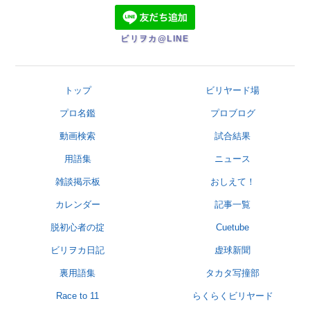
ビリヲカ@LINE
トップ
ビリヤード場
プロ名鑑
プロブログ
動画検索
試合結果
用語集
ニュース
雑談掲示板
おしえて！
カレンダー
記事一覧
脱初心者の掟
Cuetube
ビリヲカ日記
虚球新聞
裏用語集
タカタ写撞部
Race to 11
らくらくビリヤード