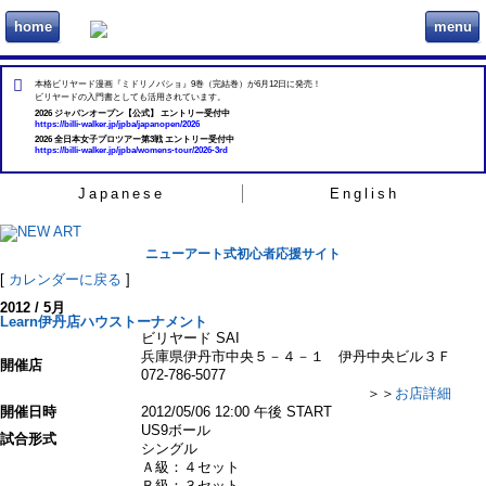
home
menu
ビリヲカ
本格ビリヤード漫画『ミドリノバショ』9巻（完結巻）が6月12日に発売！
ビリヤードの入門書としても活用されています。
2026 ジャパンオープン【公式】 エントリー受付中
https://billi-walker.jp/jpba/japanopen/2026
2026 全日本女子プロツアー第3戦 エントリー受付中
https://billi-walker.jp/jpba/womens-tour/2026-3rd
Japanese
English
ニューアート式初心者応援サイト
[
カレンダーに戻る
]
2012 / 5月
Learn伊丹店ハウストーナメント
ビリヤード SAI
兵庫県伊丹市中央５－４－１ 伊丹中央ビル３Ｆ
開催店
072-786-5077
＞＞
お店詳細
開催日時
2012/05/06 12:00 午後 START
US9ボール
試合形式
シングル
Ａ級：４セット
Ｂ級：３セット