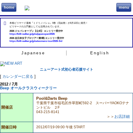
home
menu
ビリヲカ
本格ビリヤード漫画『ミドリノバショ』9巻（完結巻）が6月12日に発売！
ビリヤードの入門書としても活用されています。
2026 ジャパンオープン【公式】 エントリー受付中
https://billi-walker.jp/jpba/japanopen/2026
2026 全日本女子プロツアー第3戦 エントリー受付中
https://billi-walker.jp/jpba/womens-tour/2026-3rd
Japanese
English
ニューアート式初心者応援サイト
[
カレンダーに戻る
]
2012 / 7月
Beep オールクラスウィークリー
Pool&Darts Beep
千葉県千葉市稲毛区作草部町592-2 スーパーYAOKOテナ
開催店
ントビル ２F
043-215-8141
＞＞
お店詳細
開催日時
2012/07/19 09:00 午後 START