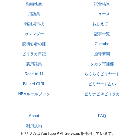
動画検索
試合結果
用語集
ニュース
雑談掲示板
おしえて！
カレンダー
記事一覧
脱初心者の掟
Cuetube
ビリヲカ日記
虚球新聞
裏用語集
タカタ写撞部
Race to 11
らくらくビリヤード
Billiard GIRL
ビリヤード占い
NBAルールブック
ビリナビ＠ビリヲカ
About
FAQ
利用規約
ビリヲカはYouTube API Servicesを使用しています。