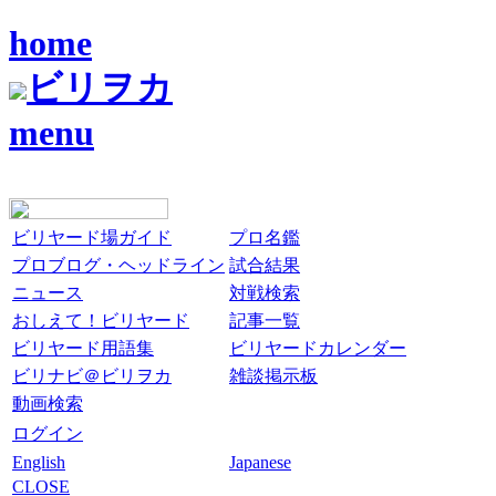
home
ビリヲカ
menu
ビリヤード場ガイド
プロ名鑑
プロブログ・ヘッドライン
試合結果
ニュース
対戦検索
おしえて！ビリヤード
記事一覧
ビリヤード用語集
ビリヤードカレンダー
ビリナビ＠ビリヲカ
雑談掲示板
動画検索
ログイン
English
Japanese
CLOSE