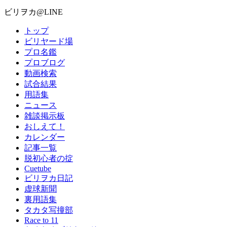
ビリヲカ@LINE
トップ
ビリヤード場
プロ名鑑
プロブログ
動画検索
試合結果
用語集
ニュース
雑談掲示板
おしえて！
カレンダー
記事一覧
脱初心者の掟
Cuetube
ビリヲカ日記
虚球新聞
裏用語集
タカタ写撞部
Race to 11