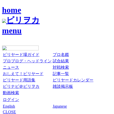
home
ビリヲカ
menu
ビリヤード場ガイド
プロ名鑑
プロブログ・ヘッドライン
試合結果
ニュース
対戦検索
おしえて！ビリヤード
記事一覧
ビリヤード用語集
ビリヤードカレンダー
ビリナビ＠ビリヲカ
雑談掲示板
動画検索
ログイン
English
Japanese
CLOSE