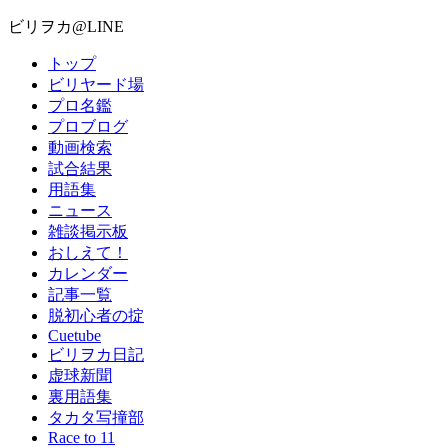
ビリヲカ@LINE
トップ
ビリヤード場
プロ名鑑
プロブログ
動画検索
試合結果
用語集
ニュース
雑談掲示板
おしえて！
カレンダー
記事一覧
脱初心者の掟
Cuetube
ビリヲカ日記
虚球新聞
裏用語集
タカタ写撞部
Race to 11