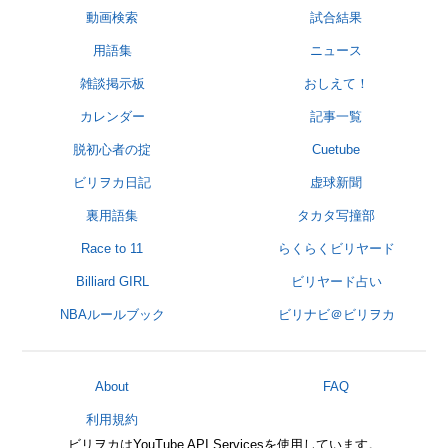
動画検索
試合結果
用語集
ニュース
雑談掲示板
おしえて！
カレンダー
記事一覧
脱初心者の掟
Cuetube
ビリヲカ日記
虚球新聞
裏用語集
タカタ写撞部
Race to 11
らくらくビリヤード
Billiard GIRL
ビリヤード占い
NBAルールブック
ビリナビ＠ビリヲカ
About
FAQ
利用規約
ビリヲカはYouTube API Servicesを使用しています。