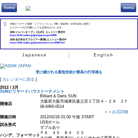
home
menu
ビリヲカ
本格ビリヤード漫画『ミドリノバショ』9巻（完結巻）が6月12日に発売！
ビリヤードの入門書としても活用されています。
2026 ジャパンオープン【公式】 エントリー受付中
https://billi-walker.jp/jpba/japanopen/2026
2026 全日本女子プロツアー第3戦 エントリー受付中
https://billi-walker.jp/jpba/womens-tour/2026-3rd
Japanese
English
受け継がれる製造技術が最高の打球感を
[
カレンダーに戻る
]
2012 / 2月
SUNビリヤードハウストーナメント
Billiard & Darts SUN
大阪府大阪市城東区森之宮２丁目４－２９ ２Ｆ
開催店
06-6965-0514
＞＞
お店詳細
開催日時
2012/02/26 01:00 午後 START
US9ボール
試合形式
ダブルあり
Ｐ６ Ａ５ Ｂ４ Ｃ３
ハンデ、フォーマット
その他、参加者のレベルに合わせて変更あり