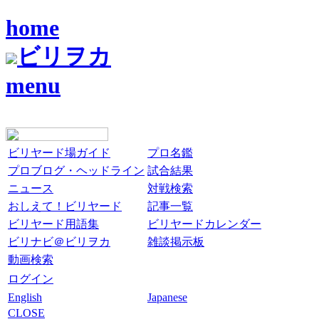
home
ビリヲカ
menu
ビリヤード場ガイド
プロ名鑑
プロブログ・ヘッドライン
試合結果
ニュース
対戦検索
おしえて！ビリヤード
記事一覧
ビリヤード用語集
ビリヤードカレンダー
ビリナビ＠ビリヲカ
雑談掲示板
動画検索
ログイン
English
Japanese
CLOSE