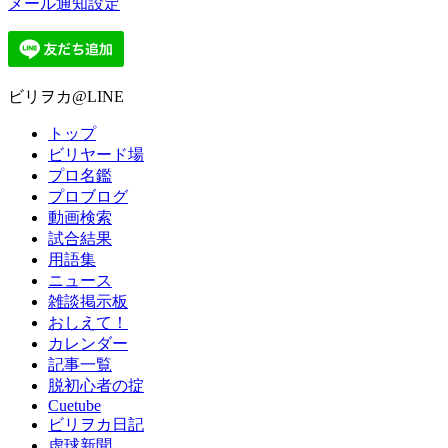
メール通知設定
ビリヲカ@LINE
トップ
ビリヤード場
プロ名鑑
プロブログ
動画検索
試合結果
用語集
ニュース
雑談掲示板
おしえて！
カレンダー
記事一覧
脱初心者の掟
Cuetube
ビリヲカ日記
虚球新聞