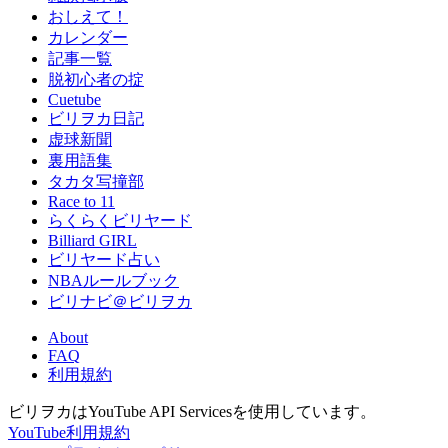
おしえて！
カレンダー
記事一覧
脱初心者の掟
Cuetube
ビリヲカ日記
虚球新聞
裏用語集
タカタ写撞部
Race to 11
らくらくビリヤード
Billiard GIRL
ビリヤード占い
NBAルールブック
ビリナビ＠ビリヲカ
About
FAQ
利用規約
ビリヲカはYouTube API Servicesを使用しています。
YouTube利用規約