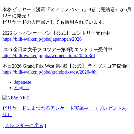
本格ビリヤード漫画『ミドリノバショ』9巻（完結巻）が6月
12日に発売！
ビリヤードの入門書としても活用されています。
2026 ジャパンオープン【公式】 エントリー受付中
https://billi-walker.jp/jpba/japanopen/2026
2026 全日本女子プロツアー第3戦 エントリー受付中
https://billi-walker.jp/jpba/womens-tour/2026-3rd
本日2026 Grand Prix West 第4戦【公式】 ライブスコア稼働中
https://billi-walker.jp/jpba/grandprixwest/2026-4th
Japanese
English
ビリヤードにまつわるアンケート実施中！（プレゼントあ
り）
[
カレンダーに戻る
]