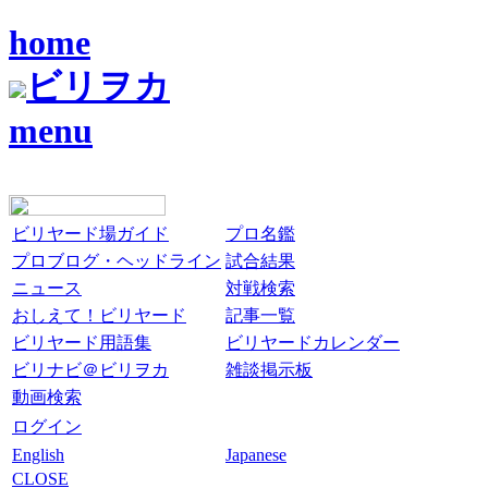
home
ビリヲカ
menu
ビリヤード場ガイド
プロ名鑑
プロブログ・ヘッドライン
試合結果
ニュース
対戦検索
おしえて！ビリヤード
記事一覧
ビリヤード用語集
ビリヤードカレンダー
ビリナビ＠ビリヲカ
雑談掲示板
動画検索
ログイン
English
Japanese
CLOSE