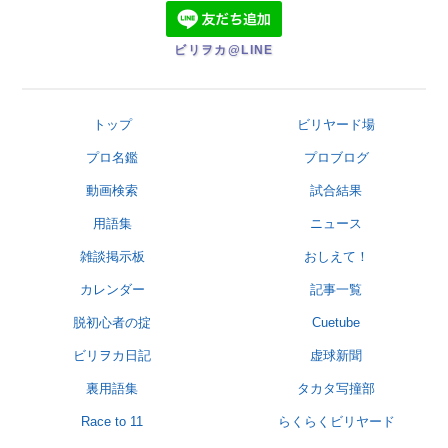
ビリヲカ@LINE
トップ
ビリヤード場
プロ名鑑
プロブログ
動画検索
試合結果
用語集
ニュース
雑談掲示板
おしえて！
カレンダー
記事一覧
脱初心者の掟
Cuetube
ビリヲカ日記
虚球新聞
裏用語集
タカタ写撞部
Race to 11
らくらくビリヤード