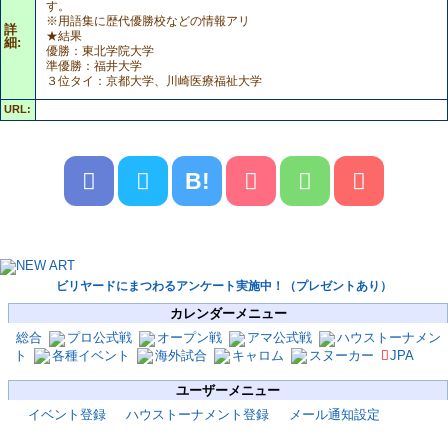
す。
※用語集に歴代優勝校などの情報アリ
詳
★結果
細:
優勝：東北学院大学
準優勝：福井大学
３位タイ：京都大学、川崎医療福祉大学
URL:
B!
ビリヤードにまつわるアンケート実施中！（プレゼントあり）
カレンダーメニュー
総合
プロ公式戦
オープン戦
アマ公式戦
ハウストーナメン
ト
各種イベント
海外試合
キャロム
スヌーカー
JPA
ユーザーメニュー
イベント登録
ハウストーナメント登録
メール通知設定