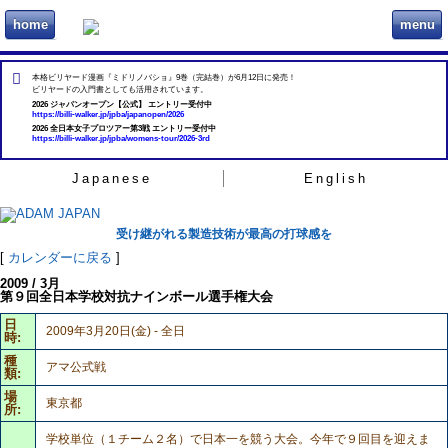
home
menu
ビリヲカ
本格ビリヤード漫画『ミドリノバショ』9巻（完結巻）が6月12日に発売！
ビリヤードの入門書としても活用されています。
2026 ジャパンオープン【公式】 エントリー受付中
https://billi-walker.jp/jpba/japanopen/2026
2026 全日本女子プロツアー第3戦 エントリー受付中
https://billi-walker.jp/jpba/womens-tour/2026-3rd
Japanese
English
受け継がれる製造技術が最高の打球感を
[
カレンダーに戻る
]
2009 / 3月
第９回全日本学校対抗ナインボール選手権大会
日
2009年3月20日(金) - 全日
時:
種
アマ公式戦
類:
場
東京都
所:
学校単位（１チーム２名）で日本一を競う大会。今年で９回目を迎えま