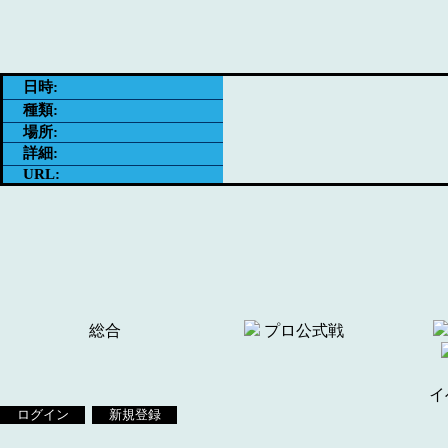
日時:
種類:
場所:
詳細:
URL:
総合
プロ公式戦
イ
ログイン
新規登録