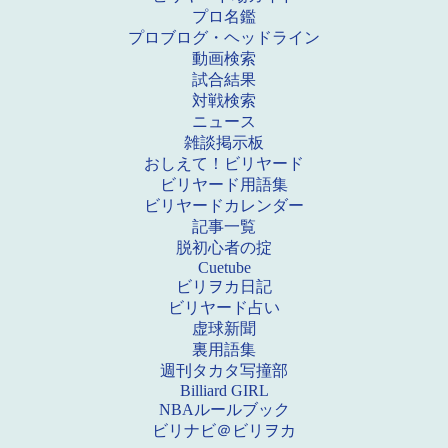
プロ名鑑
プロブログ・ヘッドライン
動画検索
試合結果
対戦検索
ニュース
雑談掲示板
おしえて！ビリヤード
ビリヤード用語集
ビリヤードカレンダー
記事一覧
脱初心者の掟
Cuetube
ビリヲカ日記
ビリヤード占い
虚球新聞
裏用語集
週刊タカタ写撞部
Billiard GIRL
NBAルールブック
ビリナビ＠ビリヲカ