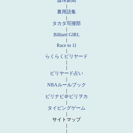
虚球新聞
|
裏用語集
|
タカタ写撞部
|
Billiard GIRL
|
Race to 11
|
らくらくビリヤード
|
|
ビリヤード占い
|
NBAルールブック
|
ビリナビ＠ビリヲカ
|
タイピングゲーム
|
サイトマップ
|
|