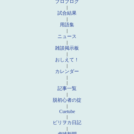
プロブログ
|
試合結果
|
用語集
|
ニュース
|
雑談掲示板
|
おしえて！
|
カレンダー
|
|
記事一覧
|
脱初心者の掟
|
Cuetube
|
ビリヲカ日記
|