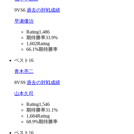
9
VS
6
過去の対戦成績
早瀬優治
Rating
1,486
期待勝率
33.9%
1,602
Rating
66.1%
期待勝率
ベスト16
青木亮二
8
VS
9
過去の対戦成績
山本久司
Rating
1,546
期待勝率
31.1%
1,684
Rating
68.9%
期待勝率
ベスト16