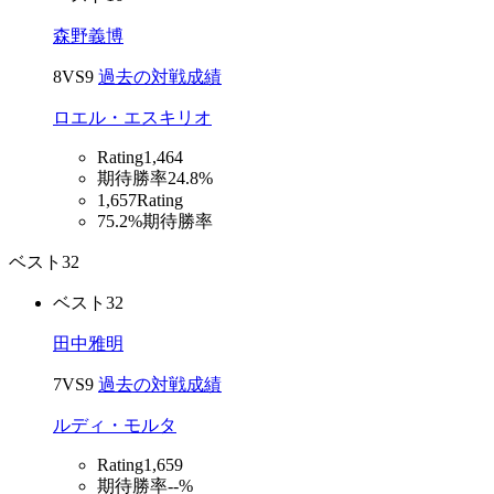
森野義博
8
VS
9
過去の対戦成績
ロエル・エスキリオ
Rating
1,464
期待勝率
24.8%
1,657
Rating
75.2%
期待勝率
ベスト32
ベスト32
田中雅明
7
VS
9
過去の対戦成績
ルディ・モルタ
Rating
1,659
期待勝率
--%