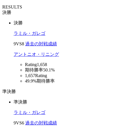
RESULTS
決勝
決勝
ラミル・ガレゴ
9
VS
8
過去の対戦成績
アントニオ・リニング
Rating
1,658
期待勝率
50.1%
1,657
Rating
49.9%
期待勝率
準決勝
準決勝
ラミル・ガレゴ
9
VS
6
過去の対戦成績