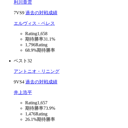
利川章雲
7
VS
9
過去の対戦成績
エルヴィス・ペレス
Rating
1,658
期待勝率
31.1%
1,796
Rating
68.9%
期待勝率
ベスト32
アントニオ・リニング
9
VS
4
過去の対戦成績
井上浩平
Rating
1,657
期待勝率
73.9%
1,476
Rating
26.1%
期待勝率