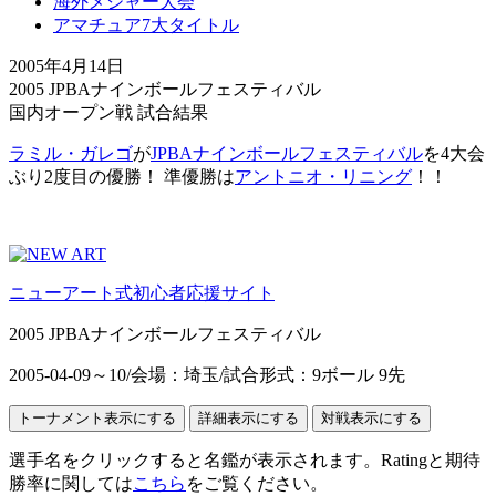
海外メジャー大会
アマチュア7大タイトル
2005年4月14日
2005 JPBAナインボールフェスティバル
国内オープン戦 試合結果
ラミル・ガレゴ
が
JPBAナインボールフェスティバル
を4大会
ぶり2度目の優勝！ 準優勝は
アントニオ・リニング
！！
ニューアート式初心者応援サイト
2005 JPBAナインボールフェスティバル
2005-04-09～10
/
会場：埼玉
/
試合形式：9ボール 9先
選手名をクリックすると名鑑が表示されます。Ratingと期待
勝率に関しては
こちら
をご覧ください。