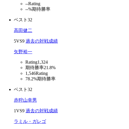
--
Rating
--%
期待勝率
ベスト32
高田健二
5
VS
9
過去の対戦成績
矢野裕一
Rating
1,324
期待勝率
21.8%
1,546
Rating
78.2%
期待勝率
ベスト32
赤狩山幸男
1
VS
9
過去の対戦成績
ラミル・ガレゴ