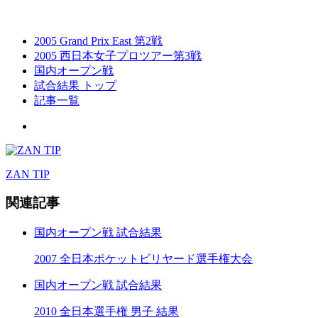
2005 Grand Prix East 第2戦
2005 西日本女子プロツアー第3戦
国内オープン戦
試合結果 トップ
記事一覧
ZAN TIP
関連記事
国内オープン戦 試合結果
2007 全日本ポケットビリヤード選手権大会
国内オープン戦 試合結果
2010 全日本選手権 男子 結果