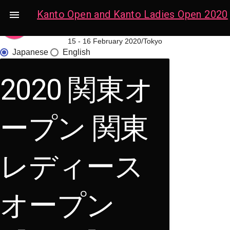
Kanto Open and Kanto Ladies Open 2020

arrow_upward
15 - 16 February 2020/Tokyo
Japanese
English
2020 関東オ
ープン 関東
レディース
オープン