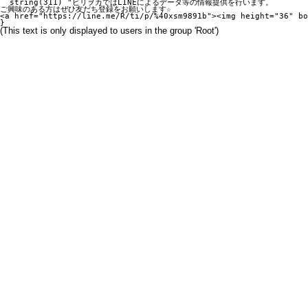
  string(311) "ビリヲカではLINEによるデータ等の情報提供を行います。

ご興味のある方はぜひ友だち登録をお願いします☆

<a href="https://line.me/R/ti/p/%40xsm9891b"><img height="36" b
(This text is only displayed to users in the group 'Root')