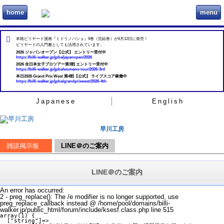
home
menu
ビリヲカ
本格ビリヤード漫画『ミドリノバショ』9巻（完結巻）が6月12日に発売！
ビリヤードの入門書としても活用されています。
2026 ジャパンオープン【公式】 エントリー受付中
https://billi-walker.jp/jpba/japanopen/2026
2026 全日本女子プロツアー第3戦 エントリー受付中
https://billi-walker.jp/jpba/womens-tour/2026-3rd
本日2026 Grand Prix West 第4戦【公式】 ライブスコア稼働中
https://billi-walker.jp/jpba/grandprixwest/2026-4th
Japanese
English
早川工房
雑談掲示板
LINE＠のご案内
LINE＠のご案内
An error has occurred:
2 - preg_replace(): The /e modifier is no longer supported, use
preg_replace_callback instead @ /home/pool/domains/billi-
walker.jp/public_html/forum/include/ksesf.class.php line 515
array(1) {

  ["string"]=>
