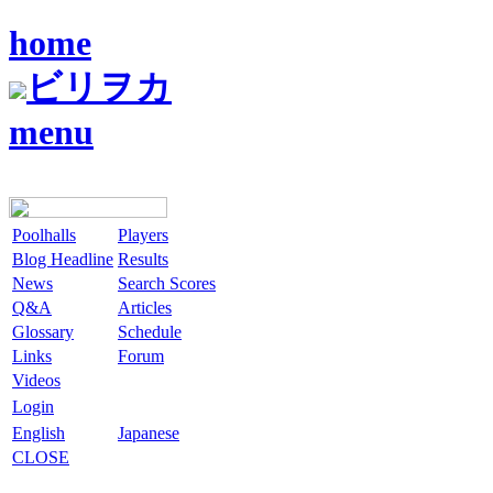
home
ビリヲカ
menu
Poolhalls
Players
Blog Headline
Results
News
Search Scores
Q&A
Articles
Glossary
Schedule
Links
Forum
Videos
Login
English
Japanese
CLOSE