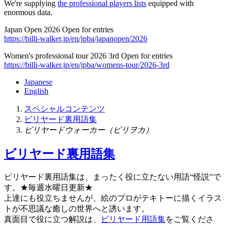
We're supplying
the professional players lists
equipped with
enormous data.
Japan Open 2026 Open for entries
https://billi-walker.jp/en/jpba/japanopen/2026
Women's professional tour 2026 3rd Open for entries
https://billi-walker.jp/en/jpba/womens-tour/2026-3rd
Japanese
English
スペシャルコンテンツ
ビリヤード裏用語集
ビリヤードウォーカー（ビリヲカ）
ビリヤード裏用語集
ビリヤード
裏
用語集は、まったく役に立たない用語“怪説”で
す。
★毎週水曜日更新★
上達にも役立ちませんが、絵のプロがテキトーに描くイラス
トが不思議な癒しの世界へと誘います。
真面目で役に立つ解説は、
ビリヤード用語集
をご覧くださ