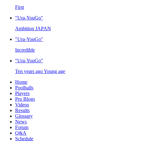
First
"Ura-YouGo"
Ambition JAPAN
"Ura-YouGo"
Incredible
"Ura-YouGo"
Ten years ago Young age
Home
Poolhalls
Players
Pro Blogs
Videos
Results
Glossary
News
Forum
Q&A
Schedule