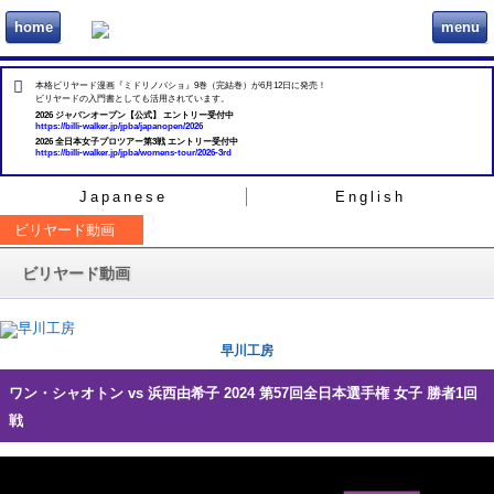
home
menu
ビリヲカ
本格ビリヤード漫画『ミドリノバショ』9巻（完結巻）が6月12日に発売！
ビリヤードの入門書としても活用されています。
2026 ジャパンオープン【公式】 エントリー受付中
https://billi-walker.jp/jpba/japanopen/2026
2026 全日本女子プロツアー第3戦 エントリー受付中
https://billi-walker.jp/jpba/womens-tour/2026-3rd
Japanese
English
ビリヤード動画
ビリヤード動画
早川工房
ワン・シャオトン vs 浜西由希子 2024 第57回全日本選手権 女子 勝者1回
戦