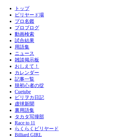
トップ
ビリヤード場
プロ名鑑
プロブログ
動画検索
試合結果
用語集
ニュース
雑談掲示板
おしえて！
カレンダー
記事一覧
脱初心者の掟
Cuetube
ビリヲカ日記
虚球新聞
裏用語集
タカタ写撞部
Race to 11
らくらくビリヤード
Billiard GIRL