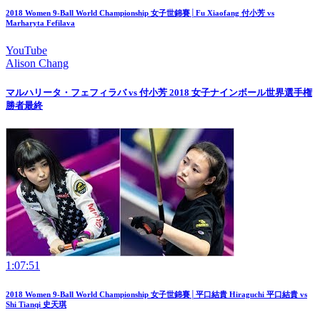
2018 Women 9-Ball World Championship 女子世錦賽│Fu Xiaofang 付小芳 vs
Marharyta Fefilava
YouTube
Alison Chang
マルハリータ・フェフィラバ vs 付小芳 2018 女子ナインボール世界選手権
勝者最終
1:07:51
2018 Women 9-Ball World Championship 女子世錦賽│平口結貴 Hiraguchi 平口結貴 vs
Shi Tianqi 史天琪