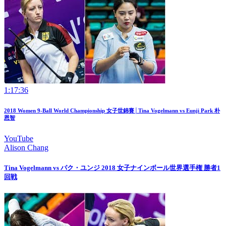
1:17:36
2018 Women 9-Ball World Championship 女子世錦賽│Tina Vogelmann vs Eunji Park 朴
恩智
YouTube
Alison Chang
Tina Vogelmann vs パク・ユンジ 2018 女子ナインボール世界選手権 勝者1
回戦