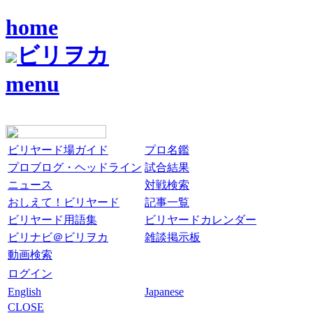
home
ビリヲカ
menu
ビリヤード場ガイド
プロ名鑑
プロブログ・ヘッドライン
試合結果
ニュース
対戦検索
おしえて！ビリヤード
記事一覧
ビリヤード用語集
ビリヤードカレンダー
ビリナビ＠ビリヲカ
雑談掲示板
動画検索
ログイン
English
Japanese
CLOSE