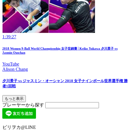
1:39:27
2018 Women 9-Ball World Championship 女子世錦賽│Keiko Yukawa 夕川景子 vs
Jasmin Ouschan
YouTube
Alison Chang
夕川景子 vs ジャスミン・オーシャン 2018 女子ナインボール世界選手権 勝
者1回戦
もっと表示
プレーヤーから探す
ビリヲカ@LINE