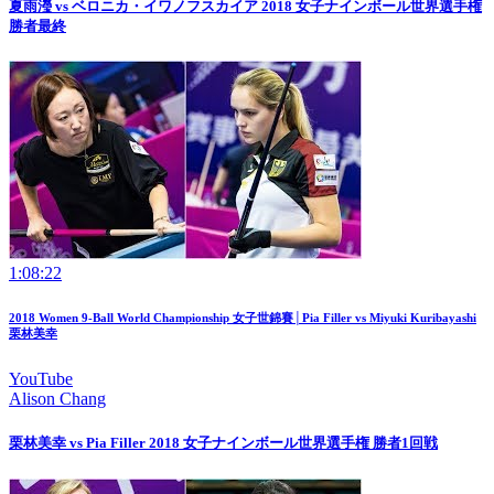
夏雨瀅 vs ベロニカ・イワノフスカイア 2018 女子ナインボール世界選手権
勝者最終
1:08:22
2018 Women 9-Ball World Championship 女子世錦賽│Pia Filler vs Miyuki Kuribayashi
栗林美幸
YouTube
Alison Chang
栗林美幸 vs Pia Filler 2018 女子ナインボール世界選手権 勝者1回戦