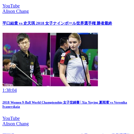
YouTube
Alison Chang
平口結貴 vs 史天琪 2018 女子ナインボール世界選手権 勝者最終
1:38:04
2018 Women 9-Ball World Championship 女子世錦賽│Xia Yuying 夏雨瀠ˊvs Veronika
Ivanovskaia
YouTube
Alison Chang