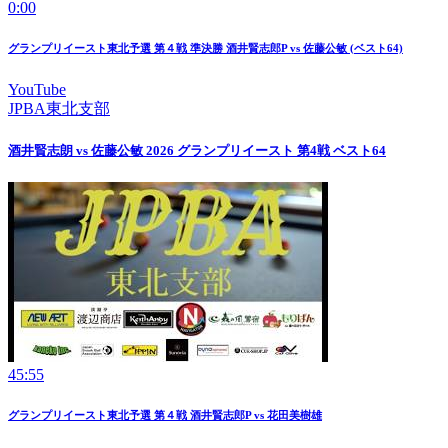
0:00
グランプリイースト東北予選 第４戦 準決勝 酒井賢志郎P vs 佐藤公敏 (ベスト64)
YouTube
JPBA東北支部
酒井賢志朗 vs 佐藤公敏 2026 グランプリイースト 第4戦 ベスト64
45:55
グランプリイースト東北予選 第４戦 酒井賢志郎P vs 花田美樹雄