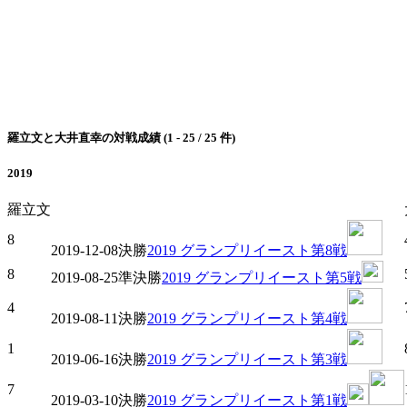
羅立文と大井直幸の対戦成績 (1 - 25 / 25 件)
2019
羅立文
8
2019-12-08
決勝
2019 グランプリイースト第8戦
8
2019-08-25
準決勝
2019 グランプリイースト第5戦
4
2019-08-11
決勝
2019 グランプリイースト第4戦
1
2019-06-16
決勝
2019 グランプリイースト第3戦
7
2019-03-10
決勝
2019 グランプリイースト第1戦