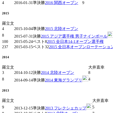
4
2016-01-31
準決勝
2016 関西オープン
9
2015
羅立文
4
2015-10-04
準決勝
2015 北陸オープン
8
2015-07-31
決勝
2015 アジア選手権 男子ナインボール
100
2015-05-24
ベスト8
2015 全日本14-1オープン選手権
237
2015-03-15
ベスト32
2015 全日本オープンローテーシ
2014
羅立文
大井直幸
3
2014-10-12
決勝
2014 北陸オープン
8
8
4
2014-09-14
準決勝
2014 東海グランプリ
2013
羅立文
大井直幸
9
5
2013-12-15
準決勝
2013 フレクシェカップ