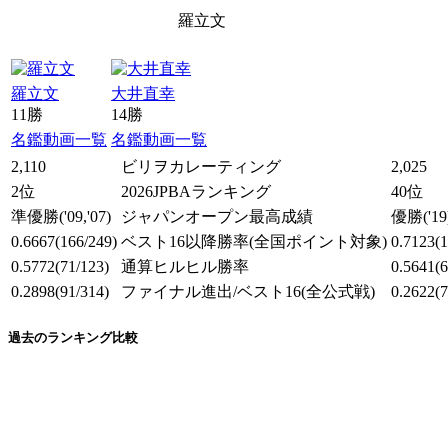
羅立文
羅立文
大井直幸
11勝
14勝
名鑑
動画一覧
名鑑
動画一覧
2,110
ビリヲカレーティング
2,025
2位
2026JPBAランキング
40位
準優勝
('09,'07)
ジャパンオープン最高成績
優勝
('19
0.6667
(166/249)
ベスト16以降勝率
(全国ポイント対象)
0.7123
(
0.5772
(71/123)
通算ヒルヒル勝率
0.5641
(
0.2898
(91/314)
ファイナル進出/ベスト16
(全公式戦)
0.2622
(
過去のランキング比較