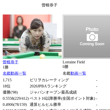
曽根恭子
曽根恭子
Lorraine Field
0勝
1勝
名鑑
動画一覧
名鑑
動画一覧
1,715
ビリヲカレーティング
-
18位
2026JPBAランキング
-
優勝
('98)
ジャパンオープン最高成績
-
0.5558
(229/412)
ベスト16以降勝率
(全国ポイント対象)
-
0.4906
(78/159)
通算ヒルヒル勝率
-