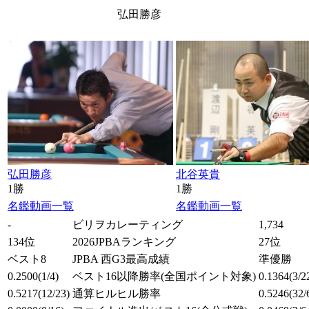
弘田勝彦
弘田勝彦
北谷英貴
1勝
1勝
名鑑
動画一覧
名鑑
動画一覧
-
ビリヲカレーティング
1,734
134位
2026JPBAランキング
27位
ベスト8
JPBA 西G3最高成績
準優勝
0.2500
(1/4)
ベスト16以降勝率
(全国ポイント対象)
0.1364
(3/2
0.5217
(12/23)
通算ヒルヒル勝率
0.5246
(32/