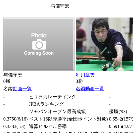
与儀守宏
与儀守宏
利川章雲
0勝
3勝
名鑑
動画一覧
名鑑
動画一覧
-
ビリヲカレーティング
-
-
JPBAランキング
-
-
ジャパンオープン最高成績
優勝
('93)
0.3750
(6/16)
ベスト16以降勝率
(全国ポイント対象)
0.6542
(157/
0.3333
(1/3)
通算ヒルヒル勝率
0.5915
(42/7