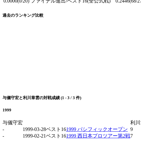
0.0000
(0/20)
ファイナル進出/ベスト16
(全公式戦)
0.2446
(68/2
過去のランキング比較
与儀守宏と利川章雲の対戦成績 (1 - 3 / 3 件)
1999
与儀守宏
利川
-
1999-03-28
ベスト16
1999 パシフィックオープン
9
-
1999-02-21
ベスト16
1999 西日本プロツアー第2戦
7