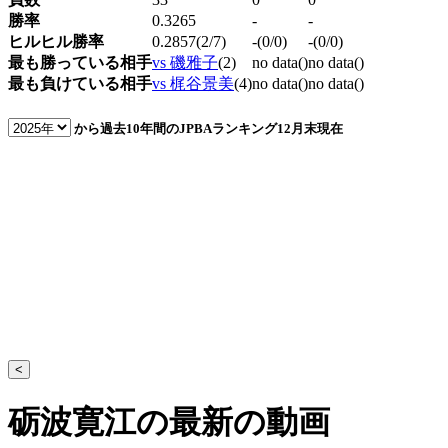
勝率
0.3265
-
-
ヒルヒル勝率
0.2857(2/7)
-(0/0)
-(0/0)
最も勝っている相手
vs 磯雅子
(2)
no data()
no data()
最も負けている相手
vs 梶谷景美
(4)
no data()
no data()
から過去10年間のJPBAランキング
12月末現在
<
砺波寛江の最新の動画