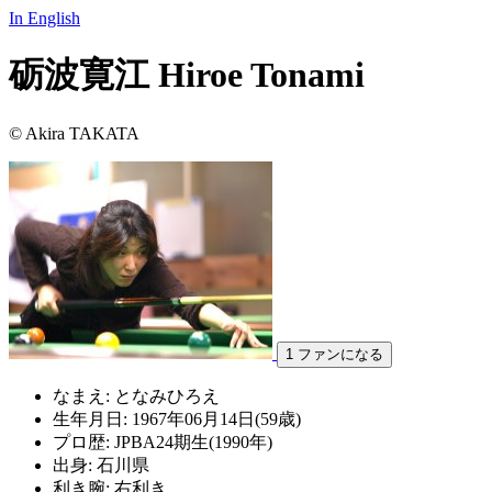
In English
砺波寛江
Hiroe Tonami
© Akira TAKATA
1
ファンになる
なまえ:
となみひろえ
生年月日:
1967年06月14日(59歳)
プロ歴:
JPBA24期生(1990年)
出身:
石川県
利き腕:
右利き