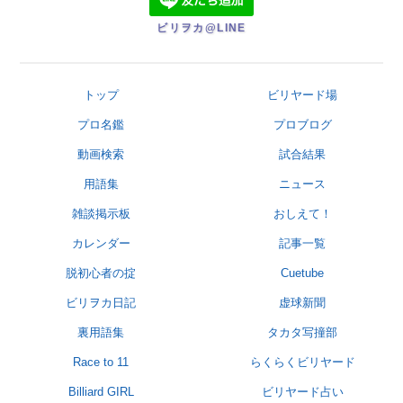
ビリヲカ@LINE
トップ
ビリヤード場
プロ名鑑
プロブログ
動画検索
試合結果
用語集
ニュース
雑談掲示板
おしえて！
カレンダー
記事一覧
脱初心者の掟
Cuetube
ビリヲカ日記
虚球新聞
裏用語集
タカタ写撞部
Race to 11
らくらくビリヤード
Billiard GIRL
ビリヤード占い