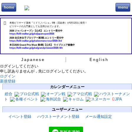
home
menu
ビリヲカ
本格ビリヤード漫画『ミドリノバショ』9巻（完結巻）が6月12日に発売！
ビリヤードの入門書としても活用されています。
2026 ジャパンオープン【公式】 エントリー受付中
https://billi-walker.jp/jpba/japanopen/2026
2026 全日本女子プロツアー第3戦 エントリー受付中
https://billi-walker.jp/jpba/womens-tour/2026-3rd
本日2026 Grand Prix West 第4戦【公式】 ライブスコア稼働中
https://billi-walker.jp/jpba/grandprixwest/2026-4th
Japanese
English
ログインしてください
申し訳ありませんが，先にログインしてください。
ログイン
新規登録
カレンダーメニュー
総合
プロ公式戦
オープン戦
アマ公式戦
ハウストーナメン
ト
各種イベント
海外試合
キャロム
スヌーカー
JPA
ユーザーメニュー
イベント登録
ハウストーナメント登録
メール通知設定