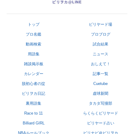
ビリヲカ@LINE
トップ
ビリヤード場
プロ名鑑
プロブログ
動画検索
試合結果
用語集
ニュース
雑談掲示板
おしえて！
カレンダー
記事一覧
脱初心者の掟
Cuetube
ビリヲカ日記
虚球新聞
裏用語集
タカタ写撞部
Race to 11
らくらくビリヤード
Billiard GIRL
ビリヤード占い
NBAルールブック
ビリナビ＠ビリヲカ