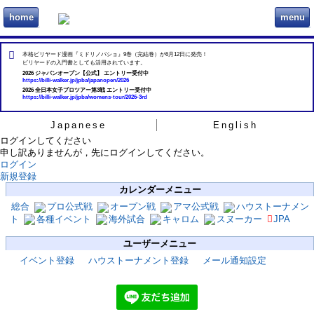
home
menu
ビリヲカ
本格ビリヤード漫画『ミドリノバショ』9巻（完結巻）が6月12日に発売！
ビリヤードの入門書としても活用されています。
2026 ジャパンオープン【公式】 エントリー受付中
https://billi-walker.jp/jpba/japanopen/2026
2026 全日本女子プロツアー第3戦 エントリー受付中
https://billi-walker.jp/jpba/womens-tour/2026-3rd
Japanese
English
ログインしてください
申し訳ありませんが，先にログインしてください。
ログイン
新規登録
カレンダーメニュー
総合
プロ公式戦
オープン戦
アマ公式戦
ハウストーナメン
ト
各種イベント
海外試合
キャロム
スヌーカー
JPA
ユーザーメニュー
イベント登録
ハウストーナメント登録
メール通知設定