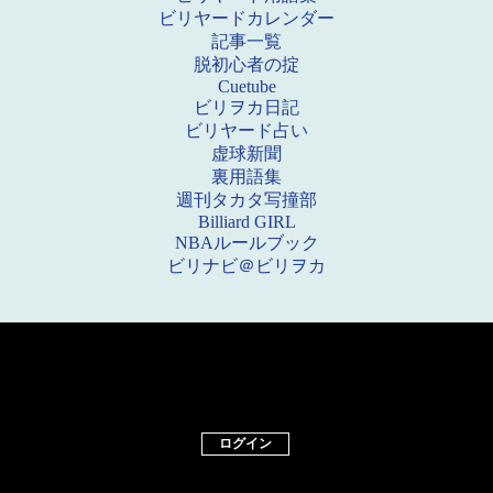
ビリヤードカレンダー
記事一覧
脱初心者の掟
Cuetube
ビリヲカ日記
ビリヤード占い
虚球新聞
裏用語集
週刊タカタ写撞部
Billiard GIRL
NBAルールブック
ビリナビ＠ビリヲカ
ログイン