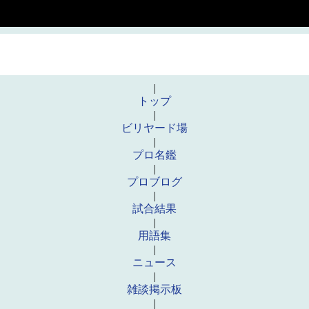
|
トップ
|
ビリヤード場
|
プロ名鑑
|
プロブログ
|
試合結果
|
用語集
|
ニュース
|
雑談掲示板
|