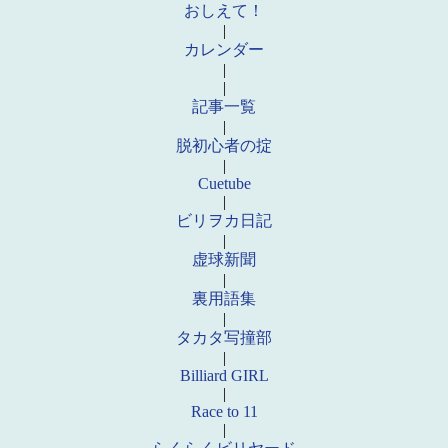
おしえて！
|
カレンダー
|
|
記事一覧
|
脱初心者の掟
|
Cuetube
|
ビリヲカ日記
|
虚球新聞
|
裏用語集
|
タカタ写撞部
|
Billiard GIRL
|
Race to 11
|