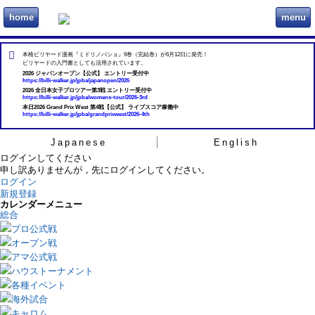
home
menu
ビリヲカ
本格ビリヤード漫画『ミドリノバショ』9巻（完結巻）が6月12日に発売！
ビリヤードの入門書としても活用されています。
2026 ジャパンオープン【公式】 エントリー受付中
https://billi-walker.jp/jpba/japanopen/2026
2026 全日本女子プロツアー第3戦 エントリー受付中
https://billi-walker.jp/jpba/womens-tour/2026-3rd
本日2026 Grand Prix West 第4戦【公式】 ライブスコア稼働中
https://billi-walker.jp/jpba/grandprixwest/2026-4th
Japanese
English
ログインしてください
申し訳ありませんが，先にログインしてください。
ログイン
新規登録
カレンダーメニュー
総合
プロ公式戦
オープン戦
アマ公式戦
ハウストーナメント
各種イベント
海外試合
キャロム