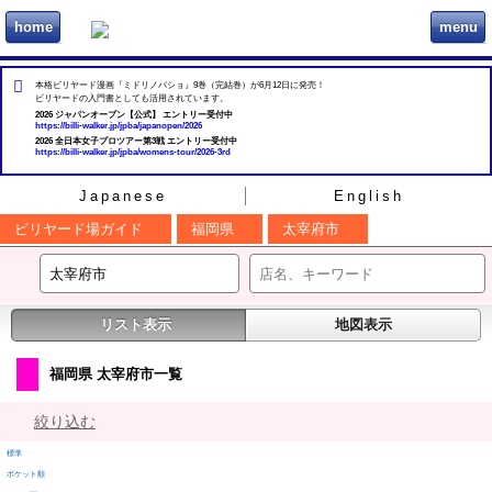
home
menu
ビリヲカ
本格ビリヤード漫画『ミドリノバショ』9巻（完結巻）が6月12日に発売！
ビリヤードの入門書としても活用されています。
2026 ジャパンオープン【公式】 エントリー受付中
https://billi-walker.jp/jpba/japanopen/2026
2026 全日本女子プロツアー第3戦 エントリー受付中
https://billi-walker.jp/jpba/womens-tour/2026-3rd
Japanese
English
ビリヤード場ガイド
福岡県
太宰府市
リスト表示
地図表示
福岡県 太宰府市一覧
絞り込む
標準
ポケット順