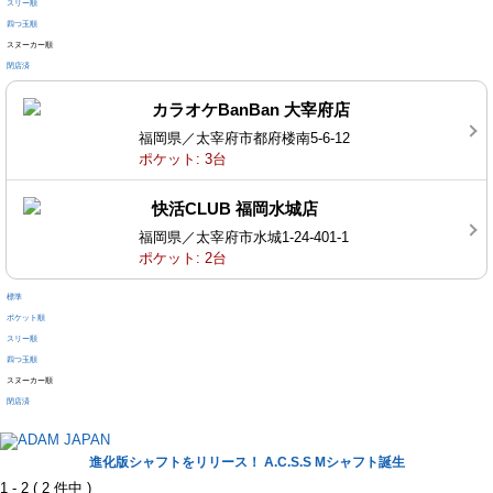
スリー順
四つ玉順
スヌーカー順
閉店済
カラオケBanBan 大宰府店
福岡県／太宰府市都府楼南5-6-12
ポケット: 3台
快活CLUB 福岡水城店
福岡県／太宰府市水城1-24-401-1
ポケット: 2台
標準
ポケット順
スリー順
四つ玉順
スヌーカー順
閉店済
進化版シャフトをリリース！ A.C.S.S Mシャフト誕生
1 - 2 ( 2 件中 )