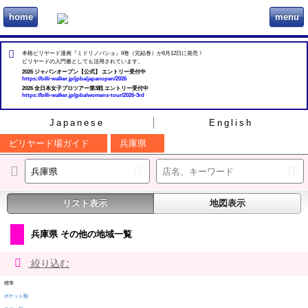
home
menu
ビリヲカ
本格ビリヤード漫画『ミドリノバショ』9巻（完結巻）が6月12日に発売！
ビリヤードの入門書としても活用されています。
2026 ジャパンオープン【公式】 エントリー受付中
https://billi-walker.jp/jpba/japanopen/2026
2026 全日本女子プロツアー第3戦 エントリー受付中
https://billi-walker.jp/jpba/womens-tour/2026-3rd
Japanese
English
ビリヤード場ガイド
兵庫県
リスト表示
地図表示
兵庫県 その他の地域一覧
絞り込む
標準
ポケット順