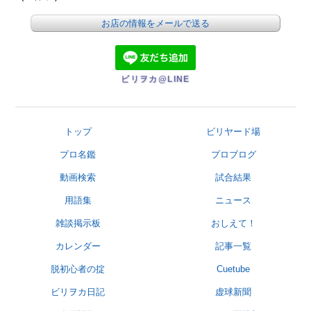
お店の情報をメールで送る
ビリヲカ@LINE
トップ
ビリヤード場
プロ名鑑
プロブログ
動画検索
試合結果
用語集
ニュース
雑談掲示板
おしえて！
カレンダー
記事一覧
脱初心者の掟
Cuetube
ビリヲカ日記
虚球新聞