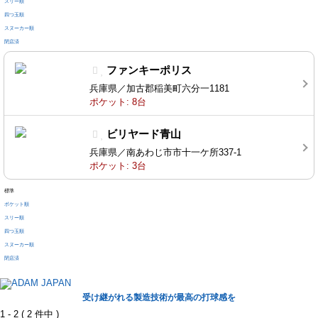
スリー順
四つ玉順
スヌーカー順
閉店済
ファンキーポリス
兵庫県／加古郡稲美町六分一1181
ポケット: 8台
ビリヤード青山
兵庫県／南あわじ市市十一ケ所337-1
ポケット: 3台
標準
ポケット順
スリー順
四つ玉順
スヌーカー順
閉店済
受け継がれる製造技術が最高の打球感を
1 - 2 ( 2 件中 )