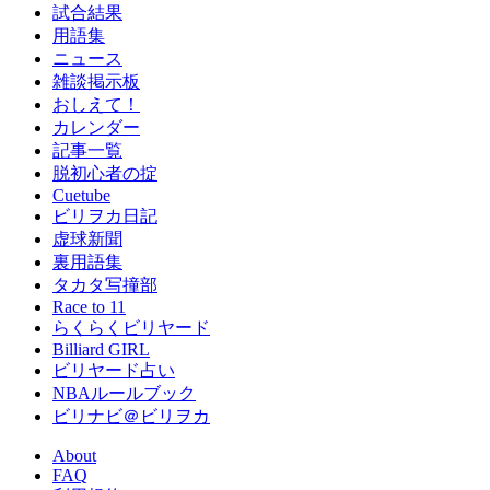
試合結果
用語集
ニュース
雑談掲示板
おしえて！
カレンダー
記事一覧
脱初心者の掟
Cuetube
ビリヲカ日記
虚球新聞
裏用語集
タカタ写撞部
Race to 11
らくらくビリヤード
Billiard GIRL
ビリヤード占い
NBAルールブック
ビリナビ＠ビリヲカ
About
FAQ