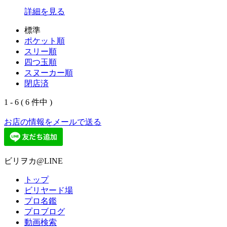
詳細を見る
標準
ポケット順
スリー順
四つ玉順
スヌーカー順
閉店済
1 - 6 ( 6 件中 )
お店の情報をメールで送る
ビリヲカ@LINE
トップ
ビリヤード場
プロ名鑑
プロブログ
動画検索