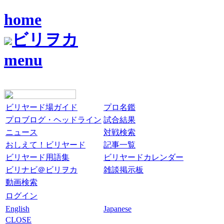
home
ビリヲカ
menu
ビリヤード場ガイド
プロ名鑑
プロブログ・ヘッドライン
試合結果
ニュース
対戦検索
おしえて！ビリヤード
記事一覧
ビリヤード用語集
ビリヤードカレンダー
ビリナビ＠ビリヲカ
雑談掲示板
動画検索
ログイン
English
Japanese
CLOSE