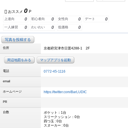
0
おススメ
P
0
0
0
0
上達向
初心者向
女性向
デート
0
0
0
一人練習
わいわい
低価格
写真を投稿する
住所
京都府宮津市日置4288-1 2F
周辺地図をみる
マップアプリを起動
電話
0772-45-1116
email
ホームページ
https://twitter.com/BarLUDIC
PR
台数
ポケット：1台
スリークッション：0台
四つ玉 : 0台
スヌーカー : 0台