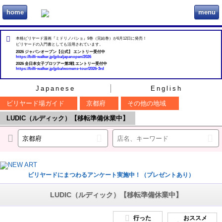
home
menu
ビリヲカ
本格ビリヤード漫画『ミドリノバショ』9巻（完結巻）が6月12日に発売！
ビリヤードの入門書としても活用されています。
2026 ジャパンオープン【公式】 エントリー受付中
https://billi-walker.jp/jpba/japanopen/2026
2026 全日本女子プロツアー第3戦 エントリー受付中
https://billi-walker.jp/jpba/womens-tour/2026-3rd
Japanese
English
ビリヤード場ガイド
京都府
その他の地域
LUDIC（ルディック）【移転準備休業中】
ビリヤードにまつわるアンケート実施中！（プレゼントあり）
LUDIC（ルディック）【移転準備休業中】
行った
おススメ