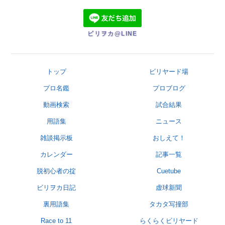
ビリヲカ@LINE
トップ
ビリヤード場
プロ名鑑
プロブログ
動画検索
試合結果
用語集
ニュース
雑談掲示板
おしえて！
カレンダー
記事一覧
脱初心者の掟
Cuetube
ビリヲカ日記
虚球新聞
裏用語集
タカタ写撞部
Race to 11
らくらくビリヤード