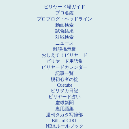
ビリヤード場ガイド
プロ名鑑
プロブログ・ヘッドライン
動画検索
試合結果
対戦検索
ニュース
雑談掲示板
おしえて！ビリヤード
ビリヤード用語集
ビリヤードカレンダー
記事一覧
脱初心者の掟
Cuetube
ビリヲカ日記
ビリヤード占い
虚球新聞
裏用語集
週刊タカタ写撞部
Billiard GIRL
NBAルールブック