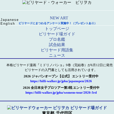
Japanese
English
ビリヤードにまつわるアンケート実施中！（プレゼントあり）
トップページ
ビリヤード場ガイド
プロ名鑑
試合結果
ビリヤード用語集
ニュース
本格ビリヤード漫画『ミドリノバショ』9巻（完結巻）が6月12日に発売
ビリヤードの入門書としても活用されています。
2026 ジャパンオープン【公式】 エントリー受付中
https://billi-walker.jp/jpba/japanopen/2026
2026 全日本女子プロツアー第3戦 エントリー受付中
https://billi-walker.jp/jpba/womens-tour/2026-3rd
東京都
千代田区