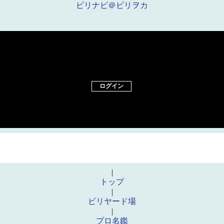
ビリナビ＠ビリヲカ
ログイン
|
トップ
|
ビリヤード場
|
プロ名鑑