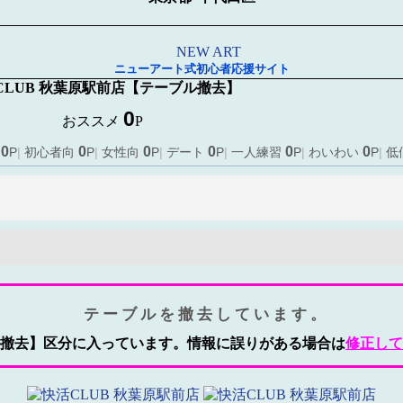
ニューアート式初心者応援サイト
CLUB 秋葉原駅前店
【テーブル撤去】
0
おススメ
P
0
0
0
0
0
0
向
P
|
初心者向
P
|
女性向
P
|
デート
P
|
一人練習
P
|
わいわい
P
|
低
テーブルを撤去しています。
撤去】区分に入っています。情報に誤りがある場合は
修正して