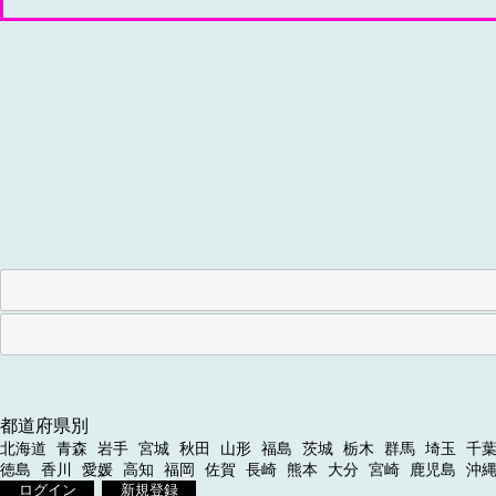
都道府県別
北海道
青森
岩手
宮城
秋田
山形
福島
茨城
栃木
群馬
埼玉
千
徳島
香川
愛媛
高知
福岡
佐賀
長崎
熊本
大分
宮崎
鹿児島
沖
ログイン
新規登録