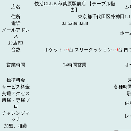
快活CLUB 秋葉原駅前店 【テーブル撤
店名
ふ
去】
住所
東京都千代田区外神田1-13
電話
03-5289-3288
メールアドレ
ホー
ス
お店PR
台数
ポケット :
0
台 スリークッション :
0
台 四
営業時間
24時間営業
オ
標準料金
サービス料金
各種時
交通アクセス
所属・専属プ
併
ロ
チャレンジマ
レ
ッチ
加盟、推薦