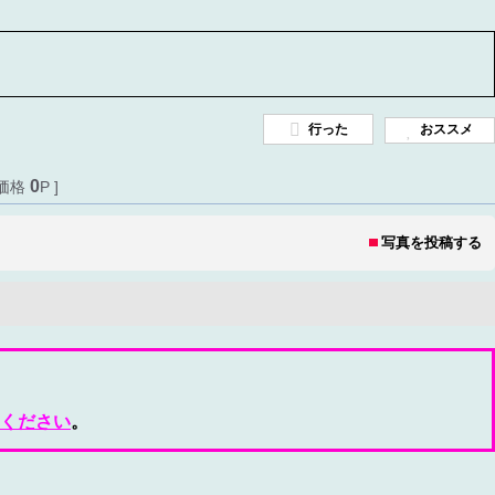
行った
おススメ
0
価格
P ]
写真を投稿する
ください
。