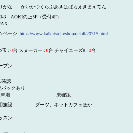
りがな
かいかつくらぶあきはばらえきまえてん
-3 AOKIの上5F（受付4F）
FAX
ムページ
https://www.kaikatsu.jp/shop/detail/20315.html
つ玉 :
0
台 スヌーカー :
0
台 チャイニーズ8 :
0
台
ープン
未確認
間パックあり
駐車場
未確認
用施設
ダーツ、ネットカフェほか
ッスン