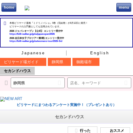
home
menu
ビリヲカ
本格ビリヤード漫画『ミドリノバショ』9巻（完結巻）が6月12日に発売！
ビリヤードの入門書としても活用されています。
2026 ジャパンオープン【公式】 エントリー受付中
https://billi-walker.jp/jpba/japanopen/2026
2026 全日本女子プロツアー第3戦 エントリー受付中
https://billi-walker.jp/jpba/womens-tour/2026-3rd
Japanese
English
ビリヤード場ガイド
静岡県
御殿場市
セカンドハウス
ビリヤードにまつわるアンケート実施中！（プレゼントあり）
セカンドハウス
行った
おススメ