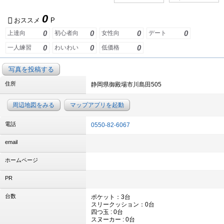
0
おススメ
P
0
0
0
0
上達向
初心者向
女性向
デート
0
0
0
一人練習
わいわい
低価格
写真を投稿する
住所
静岡県御殿場市川島田505
周辺地図をみる
マップアプリを起動
電話
0550-82-6067
email
ホームページ
PR
台数
ポケット：3台
スリークッション：0台
四つ玉 : 0台
スヌーカー : 0台