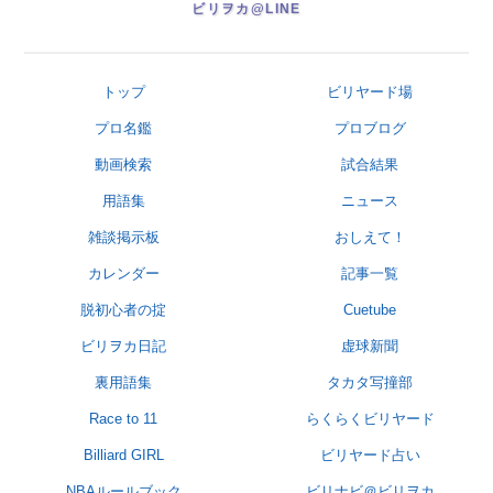
ビリヲカ@LINE
トップ
ビリヤード場
プロ名鑑
プロブログ
動画検索
試合結果
用語集
ニュース
雑談掲示板
おしえて！
カレンダー
記事一覧
脱初心者の掟
Cuetube
ビリヲカ日記
虚球新聞
裏用語集
タカタ写撞部
Race to 11
らくらくビリヤード
Billiard GIRL
ビリヤード占い
NBAルールブック
ビリナビ＠ビリヲカ