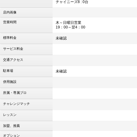
チャイニーズ8 : 0台
店内画像
営業時間
木～日曜日営業
19：00～翌4：00
標準料金
未確認
サービス料金
交通アクセス
駐車場
未確認
併用施設
所属・専属プロ
チャレンジマッチ
レッスン
加盟、推薦
オプション