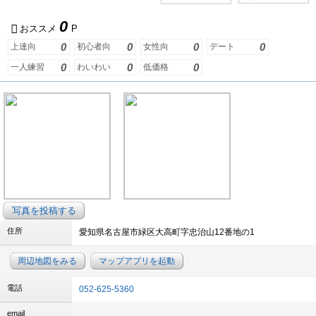
0
おススメ
P
0
0
0
0
上達向
初心者向
女性向
デート
0
0
0
一人練習
わいわい
低価格
写真を投稿する
住所
愛知県名古屋市緑区大高町字忠治山12番地の1
周辺地図をみる
マップアプリを起動
電話
052-625-5360
email