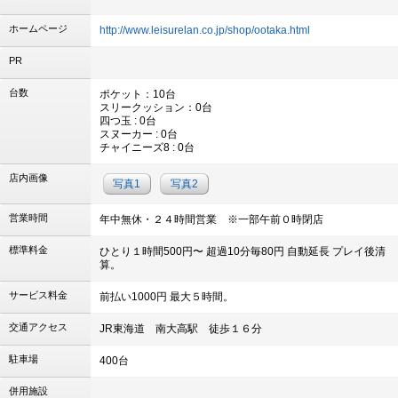
ホームページ
http://www.leisurelan.co.jp/shop/ootaka.html
PR
台数
ポケット：10台
スリークッション：0台
四つ玉 : 0台
スヌーカー : 0台
チャイニーズ8 : 0台
店内画像
写真1
写真2
営業時間
年中無休・２４時間営業 ※一部午前０時閉店
標準料金
ひとり１時間500円〜 超過10分毎80円 自動延長 プレイ後清
算。
サービス料金
前払い1000円 最大５時間。
交通アクセス
JR東海道 南大高駅 徒歩１６分
駐車場
400台
併用施設