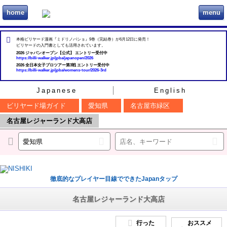
home
menu
ビリヲカ
本格ビリヤード漫画『ミドリノバショ』9巻（完結巻）が6月12日に発売！
ビリヤードの入門書としても活用されています。
2026 ジャパンオープン【公式】 エントリー受付中
https://billi-walker.jp/jpba/japanopen/2026
2026 全日本女子プロツアー第3戦 エントリー受付中
https://billi-walker.jp/jpba/womens-tour/2026-3rd
Japanese
English
ビリヤード場ガイド
愛知県
名古屋市緑区
名古屋レジャーランド大高店
徹底的なプレイヤー目線でできたJapanタップ
名古屋レジャーランド大高店
行った
おススメ