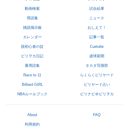
動画検索
試合結果
用語集
ニュース
雑談掲示板
おしえて！
カレンダー
記事一覧
脱初心者の掟
Cuetube
ビリヲカ日記
虚球新聞
裏用語集
タカタ写撞部
Race to 11
らくらくビリヤード
Billiard GIRL
ビリヤード占い
NBAルールブック
ビリナビ＠ビリヲカ
About
FAQ
利用規約