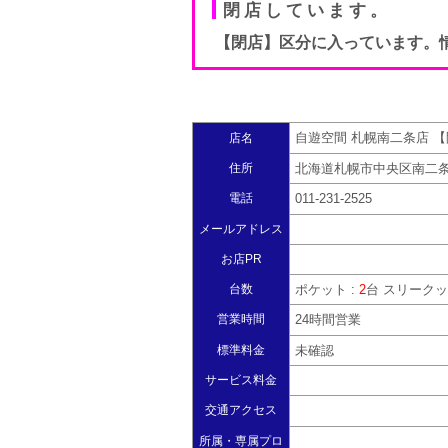
閉店しています。
【閉店】区分に入っています。
自遊空間 札幌南二条店 
店名
住所
北海道札幌市中央区南二条西
電話
011-231-2525
メールアドレス
お店PR
台数
ポケット :
2
台 スリークッ
営業時間
24時間営業
標準料金
未確認
サービス料金
交通アクセス
所属・専属プロ