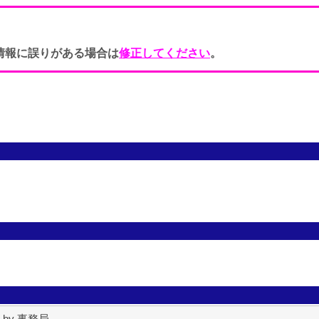
情報に誤りがある場合は
修正してください
。
） by 事務局