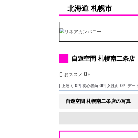
北海道
札幌市
自遊空間 札幌南二条店
0
おススメ
P
0
0
0
[ 上達向
P
|
初心者向
P
|
女性向
P
|
デー
自遊空間 札幌南二条店の写真