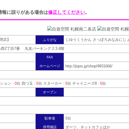
情報に誤りがある場合は
修正してください
。
【閉店】
じゆうくうかん さっぽろみなみにじ
ふりがな
2丁目7番 丸友パーキング 2.3.4階
FAX
ホームページ
http://jiqoo.jp/shop/9931666/
ション :
0
台 四つ玉 :
0
台 スヌーカー :
0
台 チャイニーズ8 :
0
台
オープン
0台
駐車場
併用施設
ダーツ、ネットカフェほか