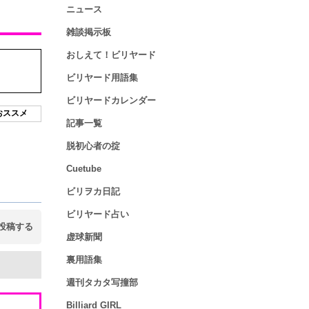
ニュース
雑談掲示板
おしえて！ビリヤード
ビリヤード用語集
ビリヤードカレンダー
おススメ
記事一覧
脱初心者の掟
Cuetube
ビリヲカ日記
ビリヤード占い
投稿する
虚球新聞
裏用語集
週刊タカタ写撞部
Billiard GIRL