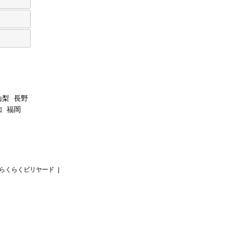
山梨
長野
知
福岡
らくらくビリヤード
|