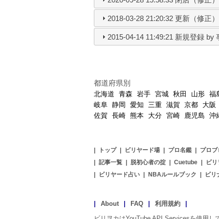
2018-03-28 21:20:32 更新（修正
2015-04-14 11:49:21 新規登録 b
都道府県別
北海道
青森
岩手
宮城
秋田
山形
福
岐阜
静岡
愛知
三重
滋賀
京都
大阪
佐賀
長崎
熊本
大分
宮崎
鹿児島
沖
|
トップ
|
ビリヤード場
|
プロ名鑑
|
プロブ
|
記事一覧
|
脱初心者の掟
|
Cuetube
|
ビリ
|
ビリヤード占い
|
NBAルールブック
|
ビリ
|
About
|
FAQ
|
利用規約
|
ビリヲカはYouTube API Servicesを使