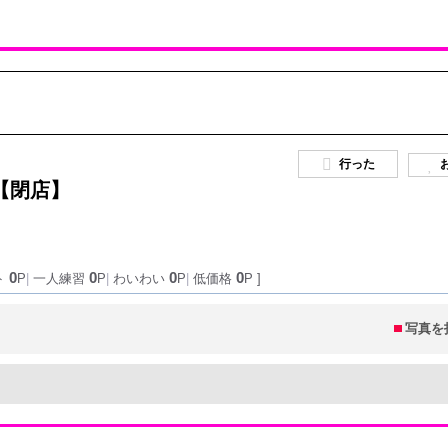
行った
【閉店】
0
0
0
0
ト
P
|
一人練習
P
|
わいわい
P
|
低価格
P ]
写真を