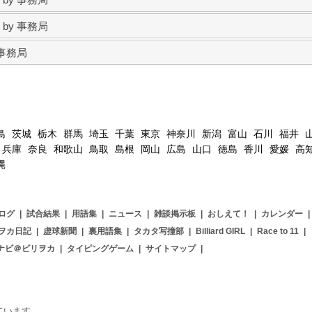
） by 事務局
y 事務局
島
茨城
栃木
群馬
埼玉
千葉
東京
神奈川
新潟
富山
石川
福井
兵庫
奈良
和歌山
鳥取
島根
岡山
広島
山口
徳島
香川
愛媛
高
縄
ログ
|
試合結果
|
用語集
|
ニュース
|
雑談掲示板
|
おしえて！
|
カレンダー
|
ヲカ日記
|
虚球新聞
|
裏用語集
|
タカタ写撞部
|
Billiard GIRL
|
Race to 11
|
ナビ＠ビリヲカ
|
タイピングゲーム
|
サイトマップ
|
用しています。