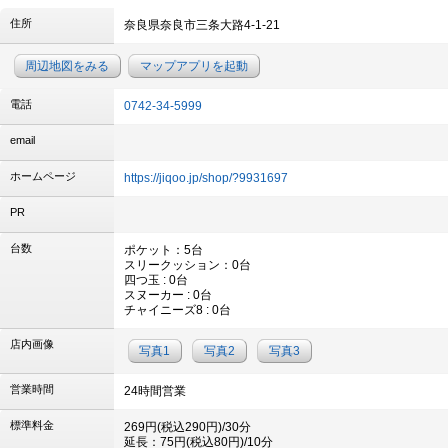
住所
奈良県奈良市三条大路4-1-21
周辺地図をみる
マップアプリを起動
電話
0742-34-5999
email
ホームページ
https://jiqoo.jp/shop/?9931697
PR
台数
ポケット：5台
スリークッション：0台
四つ玉 : 0台
スヌーカー : 0台
チャイニーズ8 : 0台
店内画像
写真1
写真2
写真3
営業時間
24時間営業
標準料金
269円(税込290円)/30分
延長：75円(税込80円)/10分