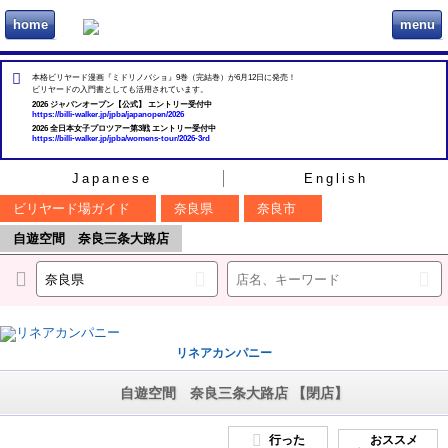
home
menu
ビリヲカ
本格ビリヤード漫画『ミドリノバショ』9巻（完結巻）が6月12日に発売！
ビリヤードの入門書としても活用されています。
2026 ジャパンオープン【公式】 エントリー受付中
https://billi-walker.jp/jpba/japanopen/2026
2026 全日本女子プロツアー第3戦 エントリー受付中
https://billi-walker.jp/jpba/womens-tour/2026-3rd
Japanese
English
ビリヤード場ガイド
奈良県
奈良市
自遊空間 奈良三条大路店
リネアカンパニー
自遊空間 奈良三条大路店 【閉店】
行った
おススメ