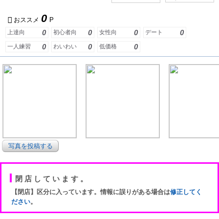
0
おススメ
P
0
0
0
0
上達向
初心者向
女性向
デート
0
0
0
一人練習
わいわい
低価格
写真を投稿する
閉店しています。
【閉店】区分に入っています。情報に誤りがある場合は
修正してく
ださい
。