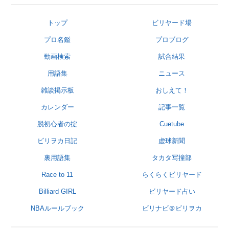
トップ
ビリヤード場
プロ名鑑
プロブログ
動画検索
試合結果
用語集
ニュース
雑談掲示板
おしえて！
カレンダー
記事一覧
脱初心者の掟
Cuetube
ビリヲカ日記
虚球新聞
裏用語集
タカタ写撞部
Race to 11
らくらくビリヤード
Billiard GIRL
ビリヤード占い
NBAルールブック
ビリナビ＠ビリヲカ