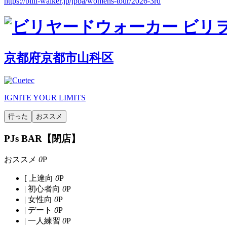
https://billi-walker.jp/jpba/womens-tour/2026-3rd
京都府
京都市山科区
IGNITE YOUR LIMITS
行った
おススメ
PJs BAR
【閉店】
おススメ
0
P
[ 上達向
0
P
|
初心者向
0
P
|
女性向
0
P
|
デート
0
P
|
一人練習
0
P