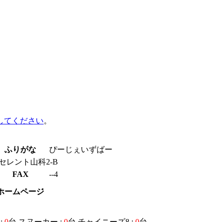
してください
。
ふりがな
ぴーじぇいずばー
レント山科2-B
FAX
--4
ホームページ
:
0
台 スヌーカー :
0
台 チャイニーズ8 :
0
台