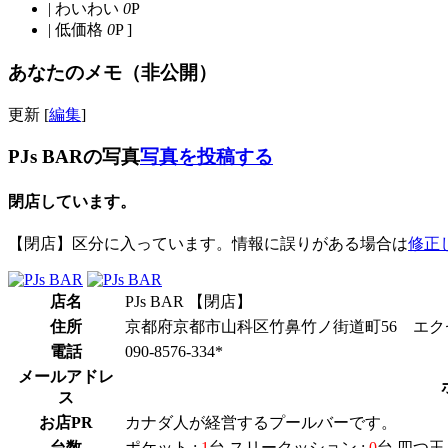
|
わいわい
0
P
|
低価格
0
P ]
あなたのメモ（非公開）
更新 [
編集
]
PJs BARの写真
写真を投稿する
閉店しています。
【閉店】区分に入っています。情報に誤りがある場合は
修正
店名
PJs BAR 【閉店】
住所
京都府京都市山科区竹鼻竹ノ街道町56 エクセ
電話
090-8576-334*
メールアドレ
ス
お店PR
カナダ人が経営するプールバーです。
台数
ポケット :
1
台 スリークッション :
0
台 四つ玉 