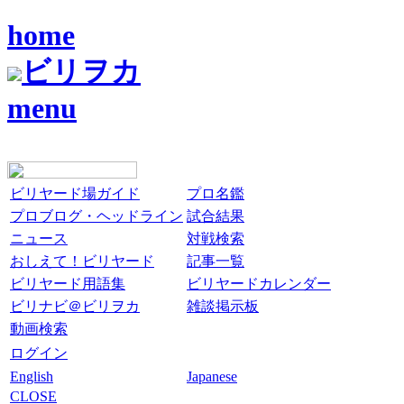
home
ビリヲカ
menu
ビリヤード場ガイド
プロ名鑑
プロブログ・ヘッドライン
試合結果
ニュース
対戦検索
おしえて！ビリヤード
記事一覧
ビリヤード用語集
ビリヤードカレンダー
ビリナビ＠ビリヲカ
雑談掲示板
動画検索
ログイン
English
Japanese
CLOSE