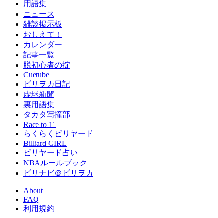
用語集
ニュース
雑談掲示板
おしえて！
カレンダー
記事一覧
脱初心者の掟
Cuetube
ビリヲカ日記
虚球新聞
裏用語集
タカタ写撞部
Race to 11
らくらくビリヤード
Billiard GIRL
ビリヤード占い
NBAルールブック
ビリナビ＠ビリヲカ
About
FAQ
利用規約