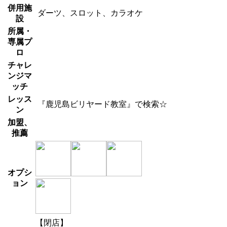
併用施
ダーツ、スロット、カラオケ
設
所属・
専属プ
ロ
チャレ
ンジマ
ッチ
レッス
『鹿児島ビリヤード教室』で検索☆
ン
加盟、
推薦
オプシ
ョン
【閉店】