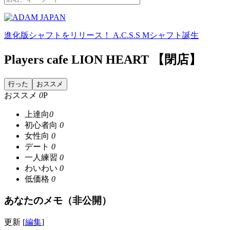
進化版シャフトをリリース！ A.C.S.S Mシャフト誕生
Players cafe LION HEART 【閉店】
行った
おススメ
おススメ
0
P
上達向
0
初心者向
0
女性向
0
デート
0
一人練習
0
わいわい
0
低価格
0
あなたのメモ（非公開）
更新 [
編集
]