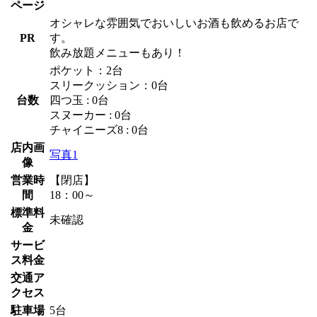
ページ
オシャレな雰囲気でおいしいお酒も飲めるお店で
PR
す。
飲み放題メニューもあり！
ポケット：2台
スリークッション：0台
台数
四つ玉 : 0台
スヌーカー : 0台
チャイニーズ8 : 0台
店内画
写真1
像
営業時
【閉店】
間
18：00～
標準料
未確認
金
サービ
ス料金
交通ア
クセス
駐車場
5台