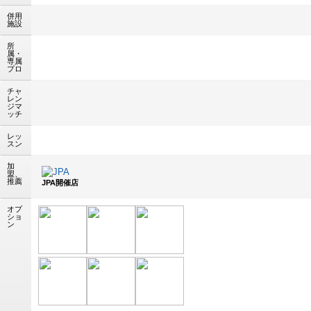
併用
施設
所
属・
専属
プロ
チャ
レン
ジマ
ッチ
レッ
スン
加
盟、
推薦
JPA開催店
オプ
ショ
ン