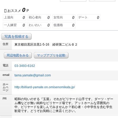
0
おススメ
P
0
0
0
0
上達向
初心者向
女性向
デート
0
0
0
一人練習
わいわい
低価格
写真を投稿する
住所
東京都目黒区目黒1-5-16 経研第二ビルＢ２
周辺地図をみる
マップアプリを起動
電話
03-3493-6162
email
tama.yamate@gmail.com
ホー
http://billiard-yamate.on.omisenomikata.jp/
ムペ
ージ
PR
昭和の匂いのする『玉屋』 それがビリヤード山手です。ダーツ・ゲー
ム機などが無い純粋なビリヤード場です。アットホームな雰囲気の
中、ビリヤードを楽しんでみませんか？初心者・小中学生を含む学生
歓迎です。どうぞお気軽にご来店ください。