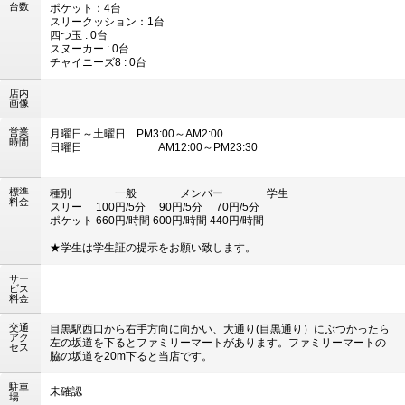
台数
ポケット：4台
スリークッション：1台
四つ玉 : 0台
スヌーカー : 0台
チャイニーズ8 : 0台
店内
画像
営業
月曜日～土曜日 PM3:00～AM2:00
時間
日曜日 AM12:00～PM23:30
標準
種別 一般 メンバー 学生
料金
スリー 100円/5分 90円/5分 70円/5分
ポケット 660円/時間 600円/時間 440円/時間
★学生は学生証の提示をお願い致します。
サー
ビス
料金
交通
目黒駅西口から右手方向に向かい、大通り(目黒通り）にぶつかったら
アク
左の坂道を下るとファミリーマートがあります。ファミリーマートの
セス
脇の坂道を20m下ると当店です。
駐車
未確認
場