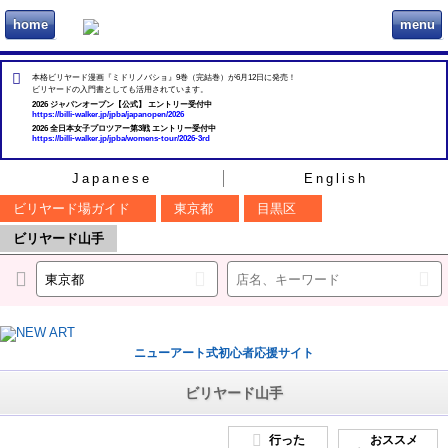
home
menu
ビリヲカ
本格ビリヤード漫画『ミドリノバショ』9巻（完結巻）が6月12日に発売！
ビリヤードの入門書としても活用されています。
2026 ジャパンオープン【公式】 エントリー受付中
https://billi-walker.jp/jpba/japanopen/2026
2026 全日本女子プロツアー第3戦 エントリー受付中
https://billi-walker.jp/jpba/womens-tour/2026-3rd
Japanese
English
ビリヤード場ガイド
東京都
目黒区
ビリヤード山手
ニューアート式初心者応援サイト
ビリヤード山手
行った
おススメ