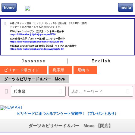
home
menu
ビリヲカ
本格ビリヤード漫画『ミドリノバショ』9巻（完結巻）が6月12日に発売！
ビリヤードの入門書としても活用されています。
2026 ジャパンオープン【公式】 エントリー受付中
https://billi-walker.jp/jpba/japanopen/2026
2026 全日本女子プロツアー第3戦 エントリー受付中
https://billi-walker.jp/jpba/womens-tour/2026-3rd
本日2026 Grand Prix West 第4戦【公式】 ライブスコア稼働中
https://billi-walker.jp/jpba/grandprixwest/2026-4th
Japanese
English
ビリヤード場ガイド
兵庫県
尼崎市
ダーツ＆ビリヤード＆バー Move
ビリヤードにまつわるアンケート実施中！（プレゼントあり）
ダーツ＆ビリヤード＆バー Move 【閉店】