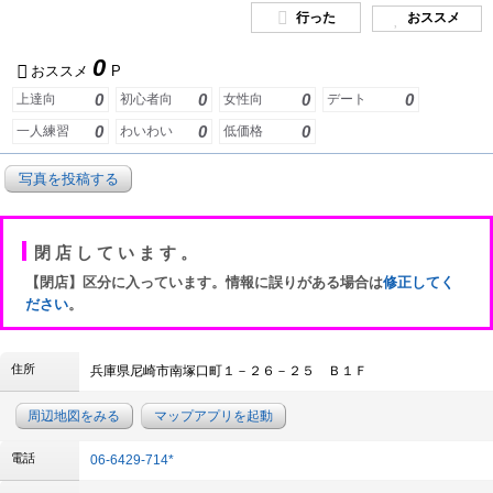
行った
おススメ
0
おススメ
P
0
0
0
0
上達向
初心者向
女性向
デート
0
0
0
一人練習
わいわい
低価格
写真を投稿する
閉店しています。
【閉店】区分に入っています。情報に誤りがある場合は
修正してく
ださい
。
住所
兵庫県尼崎市南塚口町１－２６－２５ Ｂ１Ｆ
周辺地図をみる
マップアプリを起動
電話
06-6429-714*