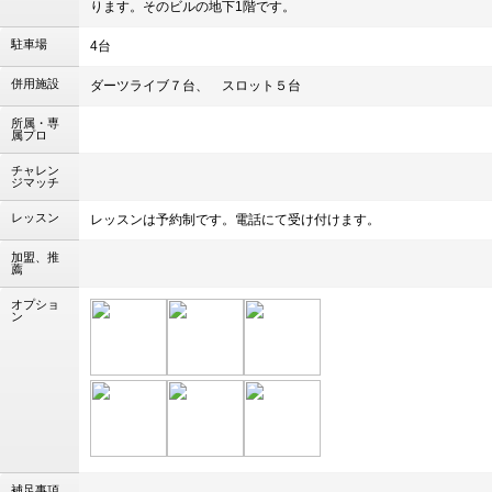
ります。そのビルの地下1階です。
駐車場
4台
併用施設
ダーツライブ７台、 スロット５台
所属・専
属プロ
チャレン
ジマッチ
レッスン
レッスンは予約制です。電話にて受け付けます。
加盟、推
薦
オプショ
ン
補足事項