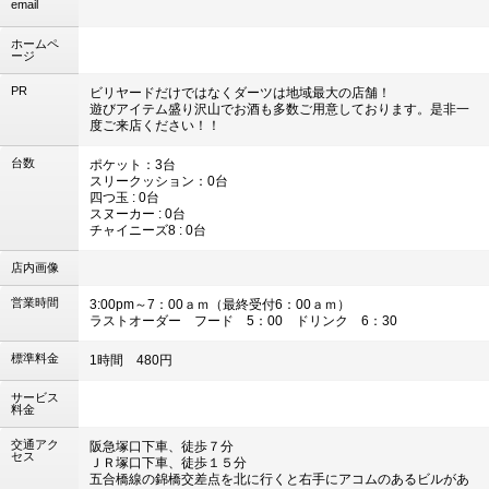
email
ホームペ
ージ
PR
ビリヤードだけではなくダーツは地域最大の店舗！
遊びアイテム盛り沢山でお酒も多数ご用意しております。是非一
度ご来店ください！！
台数
ポケット：3台
スリークッション：0台
四つ玉 : 0台
スヌーカー : 0台
チャイニーズ8 : 0台
店内画像
営業時間
3:00pm～7：00ａｍ（最終受付6：00ａｍ）
ラストオーダー フード 5：00 ドリンク 6：30
標準料金
1時間 480円
サービス
料金
交通アク
阪急塚口下車、徒歩７分
セス
ＪＲ塚口下車、徒歩１５分
五合橋線の錦橋交差点を北に行くと右手にアコムのあるビルがあ