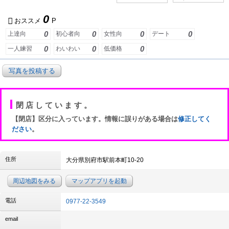
0
おススメ
P
0
0
0
0
上達向
初心者向
女性向
デート
0
0
0
一人練習
わいわい
低価格
写真を投稿する
閉店しています。
【閉店】区分に入っています。情報に誤りがある場合は
修正してく
ださい
。
住所
大分県別府市駅前本町10-20
周辺地図をみる
マップアプリを起動
電話
0977-22-3549
email