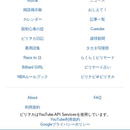
用語集
ニュース
雑談掲示板
おしえて！
カレンダー
記事一覧
脱初心者の掟
Cuetube
ビリヲカ日記
虚球新聞
裏用語集
タカタ写撞部
Race to 11
らくらくビリヤード
Billiard GIRL
ビリヤード占い
NBAルールブック
ビリナビ＠ビリヲカ
About
FAQ
利用規約
ビリヲカはYouTube API Servicesを使用しています。
YouTube利用規約
Googleプライバシーポリシー