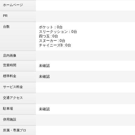
ホームページ
PR
台数
ポケット：0台
スリークッション：0台
四つ玉 : 0台
スヌーカー : 0台
チャイニーズ8 : 0台
店内画像
営業時間
未確認
標準料金
未確認
サービス料金
交通アクセス
駐車場
未確認
併用施設
所属・専属プロ