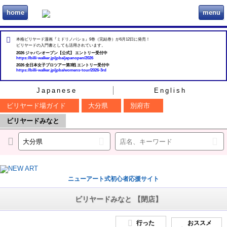
home
menu
ビリヲカ
本格ビリヤード漫画『ミドリノバショ』9巻（完結巻）が6月12日に発売！
ビリヤードの入門書としても活用されています。
2026 ジャパンオープン【公式】 エントリー受付中
https://billi-walker.jp/jpba/japanopen/2026
2026 全日本女子プロツアー第3戦 エントリー受付中
https://billi-walker.jp/jpba/womens-tour/2026-3rd
Japanese
English
ビリヤード場ガイド
大分県
別府市
ビリヤードみなと
ニューアート式初心者応援サイト
ビリヤードみなと 【閉店】
行った
おススメ