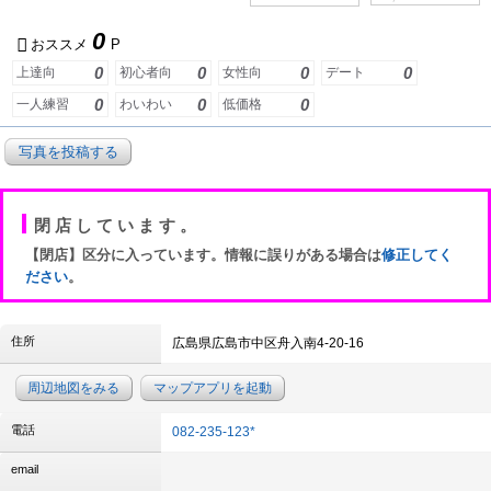
0
おススメ
P
0
0
0
0
上達向
初心者向
女性向
デート
0
0
0
一人練習
わいわい
低価格
写真を投稿する
閉店しています。
【閉店】区分に入っています。情報に誤りがある場合は
修正してく
ださい
。
住所
広島県広島市中区舟入南4-20-16
周辺地図をみる
マップアプリを起動
電話
082-235-123*
email