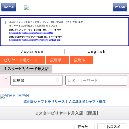
home
menu
ビリヲカ
本格ビリヤード漫画『ミドリノバショ』9巻（完結巻）が6月12日に発売！
ビリヤードの入門書としても活用されています。
2026 ジャパンオープン【公式】 エントリー受付中
https://billi-walker.jp/jpba/japanopen/2026
2026 全日本女子プロツアー第3戦 エントリー受付中
https://billi-walker.jp/jpba/womens-tour/2026-3rd
Japanese
English
ビリヤード場ガイド
広島県
広島市
ミスタービリヤード舟入店
進化版シャフトをリリース！ A.C.S.S Mシャフト誕生
ミスタービリヤード舟入店 【閉店】
行った
おススメ