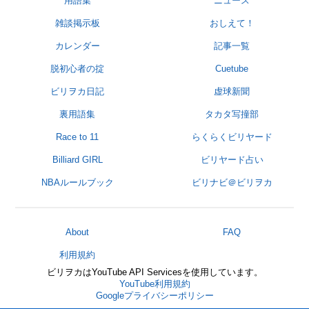
用語集
ニュース
雑談掲示板
おしえて！
カレンダー
記事一覧
脱初心者の掟
Cuetube
ビリヲカ日記
虚球新聞
裏用語集
タカタ写撞部
Race to 11
らくらくビリヤード
Billiard GIRL
ビリヤード占い
NBAルールブック
ビリナビ＠ビリヲカ
About
FAQ
利用規約
ビリヲカはYouTube API Servicesを使用しています。
YouTube利用規約
Googleプライバシーポリシー