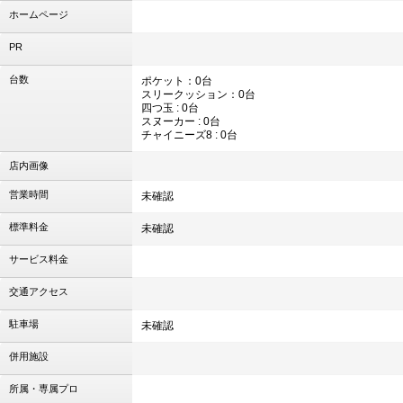
ホームページ
PR
台数
ポケット：0台
スリークッション：0台
四つ玉 : 0台
スヌーカー : 0台
チャイニーズ8 : 0台
店内画像
営業時間
未確認
標準料金
未確認
サービス料金
交通アクセス
駐車場
未確認
併用施設
所属・専属プロ