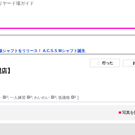
版シャフトをリリース！ A.C.S.S Mシャフト誕生
行った
閉店】
0
0
0
0
ト
P
|
一人練習
P
|
わいわい
P
|
低価格
P ]
写真を