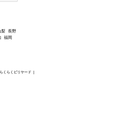
山梨
長野
知
福岡
らくらくビリヤード
|