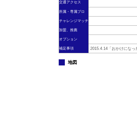
交通アクセス
所属・専属プロ
チャレンジマッチ
加盟、推薦
オプション
補足事項
2015.4.14「おかけ
地図