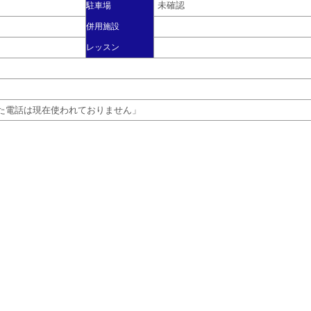
未確認
駐車場
併用施設
レッスン
になった電話は現在使われておりません」