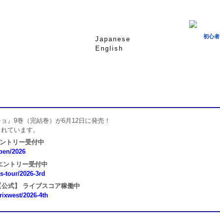
初心者
Japanese
English
ョ』9巻（完結巻）が6月12日に発売！
されています。
エントリー受付中
open/2026
 エントリー受付中
ns-tour/2026-3rd
 第4戦【公式】 ライブスコア稼働中
prixwest/2026-4th