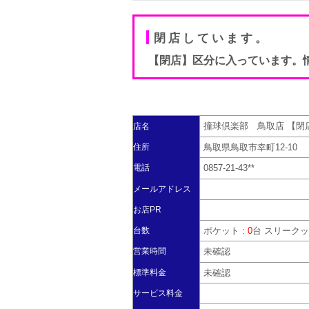
閉店しています。
【閉店】区分に入っています。
撞球倶楽部 鳥取店 【閉
店名
住所
鳥取県鳥取市幸町12-1
電話
0857-21-43**
メールアドレス
お店PR
台数
ポケット :
0
台 スリークッ
営業時間
未確認
標準料金
未確認
サービス料金