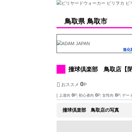
鳥取県
鳥取市
進化
撞球倶楽部 鳥取店
【
0
おススメ
P
0
0
0
[ 上達向
P
|
初心者向
P
|
女性向
P
|
デー
撞球倶楽部 鳥取店の写真