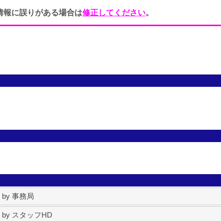
情報に誤りがある場合は
修正してください
。
） by 事務局
正） by スタッフHD