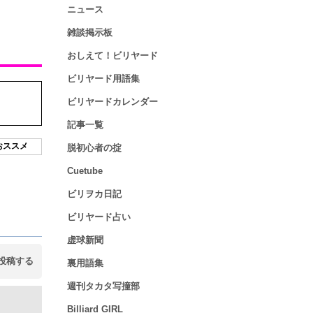
ニュース
雑談掲示板
おしえて！ビリヤード
ビリヤード用語集
ビリヤードカレンダー
記事一覧
おススメ
脱初心者の掟
Cuetube
ビリヲカ日記
ビリヤード占い
虚球新聞
投稿する
裏用語集
週刊タカタ写撞部
Billiard GIRL