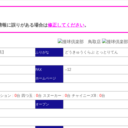
情報に誤りがある場合は
修正してください
。
店】
どうきゅうくらぶ とっとりてん
ふりがな
0
--12
FAX
ホームページ
ション :
0
台 四つ玉 :
0
台 スヌーカー :
0
台 チャイニーズ8 :
0
台
オープン