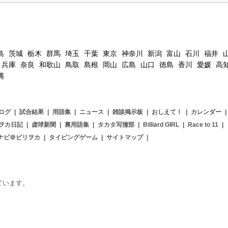
島
茨城
栃木
群馬
埼玉
千葉
東京
神奈川
新潟
富山
石川
福井
兵庫
奈良
和歌山
鳥取
島根
岡山
広島
山口
徳島
香川
愛媛
高
縄
ログ
|
試合結果
|
用語集
|
ニュース
|
雑談掲示板
|
おしえて！
|
カレンダー
|
ヲカ日記
|
虚球新聞
|
裏用語集
|
タカタ写撞部
|
Billiard GIRL
|
Race to 11
|
ナビ＠ビリヲカ
|
タイピングゲーム
|
サイトマップ
|
用しています。