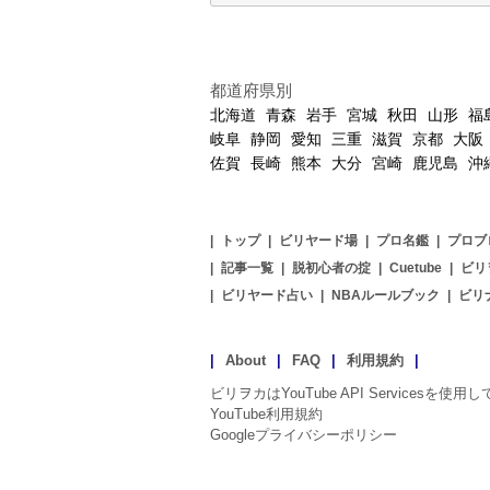
都道府県別
北海道
青森
岩手
宮城
秋田
山形
福
岐阜
静岡
愛知
三重
滋賀
京都
大阪
佐賀
長崎
熊本
大分
宮崎
鹿児島
沖
|
トップ
|
ビリヤード場
|
プロ名鑑
|
プロブ
|
記事一覧
|
脱初心者の掟
|
Cuetube
|
ビリ
|
ビリヤード占い
|
NBAルールブック
|
ビリ
|
About
|
FAQ
|
利用規約
|
ビリヲカはYouTube API Servicesを使
YouTube利用規約
Googleプライバシーポリシー