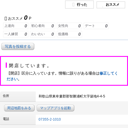
行った
おススメ
0
おススメ
P
0
0
0
0
上達向
初心者向
女性向
デート
0
0
0
一人練習
わいわい
低価格
写真を投稿する
閉店しています。
【閉店】区分に入っています。情報に誤りがある場合は
修正してく
ださい
。
住所
和歌山県東牟婁郡那智勝浦町大字築地4-4-5
周辺地図をみる
マップアプリを起動
電話
07355-2-1010