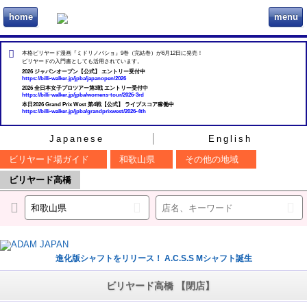
home
menu
ビリヲカ
本格ビリヤード漫画『ミドリノバショ』9巻（完結巻）が6月12日に発売！
ビリヤードの入門書としても活用されています。
2026 ジャパンオープン【公式】 エントリー受付中
https://billi-walker.jp/jpba/japanopen/2026
2026 全日本女子プロツアー第3戦 エントリー受付中
https://billi-walker.jp/jpba/womens-tour/2026-3rd
本日2026 Grand Prix West 第4戦【公式】 ライブスコア稼働中
https://billi-walker.jp/jpba/grandprixwest/2026-4th
Japanese
English
ビリヤード場ガイド
和歌山県
その他の地域
ビリヤード高橋
進化版シャフトをリリース！ A.C.S.S Mシャフト誕生
ビリヤード高橋 【閉店】