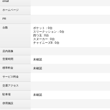
email
ホームページ
PR
台数
ポケット：0台
スリークッション：0台
四つ玉 : 0台
スヌーカー : 0台
チャイニーズ8 : 0台
店内画像
営業時間
未確認
標準料金
未確認
サービス料金
交通アクセス
駐車場
未確認
併用施設