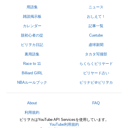
用語集
ニュース
雑談掲示板
おしえて！
カレンダー
記事一覧
脱初心者の掟
Cuetube
ビリヲカ日記
虚球新聞
裏用語集
タカタ写撞部
Race to 11
らくらくビリヤード
Billiard GIRL
ビリヤード占い
NBAルールブック
ビリナビ＠ビリヲカ
About
FAQ
利用規約
ビリヲカはYouTube API Servicesを使用しています。
YouTube利用規約