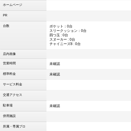
ホームページ
PR
台数
ポケット：0台
スリークッション：0台
四つ玉 : 0台
スヌーカー : 0台
チャイニーズ8 : 0台
店内画像
営業時間
未確認
標準料金
未確認
サービス料金
交通アクセス
駐車場
未確認
併用施設
所属・専属プロ