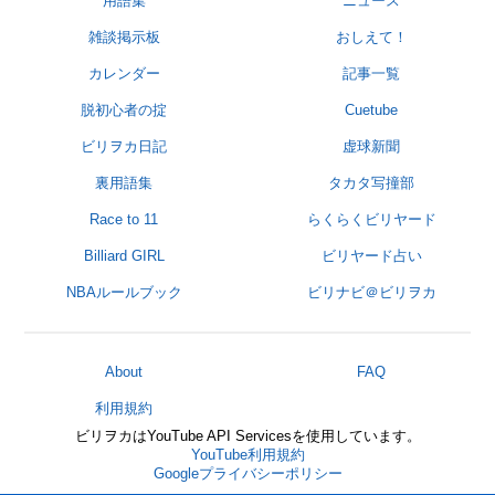
用語集
ニュース
雑談掲示板
おしえて！
カレンダー
記事一覧
脱初心者の掟
Cuetube
ビリヲカ日記
虚球新聞
裏用語集
タカタ写撞部
Race to 11
らくらくビリヤード
Billiard GIRL
ビリヤード占い
NBAルールブック
ビリナビ＠ビリヲカ
About
FAQ
利用規約
ビリヲカはYouTube API Servicesを使用しています。
YouTube利用規約
Googleプライバシーポリシー