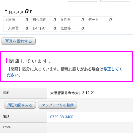
0
おススメ
P
0
0
0
0
上達向
初心者向
女性向
デート
0
0
0
一人練習
わいわい
低価格
写真を投稿する
閉店しています。
【閉店】区分に入っています。情報に誤りがある場合は
修正してく
ださい
。
住所
大阪府藤井寺市大井3-12-21
周辺地図をみる
マップアプリを起動
電話
0729-38-3400
email