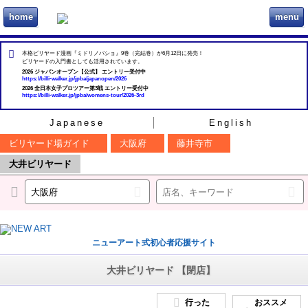
home
menu
ビリヲカ
本格ビリヤード漫画『ミドリノバショ』9巻（完結巻）が6月12日に発売！
ビリヤードの入門書としても活用されています。
2026 ジャパンオープン【公式】 エントリー受付中
https://billi-walker.jp/jpba/japanopen/2026
2026 全日本女子プロツアー第3戦 エントリー受付中
https://billi-walker.jp/jpba/womens-tour/2026-3rd
Japanese
English
ビリヤード場ガイド
大阪府
藤井寺市
大井ビリヤード
ニューアート式初心者応援サイト
大井ビリヤード 【閉店】
行った
おススメ